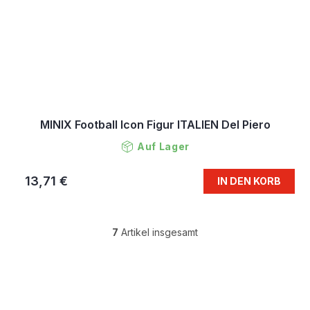
MINIX Football Icon Figur ITALIEN Del Piero
Auf Lager
13,71 €
IN DEN KORB
7
Artikel insgesamt
S
t
e
F
u
u
e
ß
r