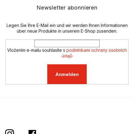
z
e
e
Newsletter abonnieren
l
i
e
l
m
e
Legen Sie Ihre E-Mail ein und wir werden Ihnen Informationen
e
n
über neue Produkte in unserem E-Shop zusenden.
t
e
d
Vložením e-mailu souhlasíte s
podmínkami ochrany osobních
e
údajů
r
L
i
Anmelden
s
t
e