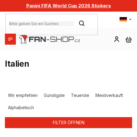
Zum
Panini FIFA World Cup 2026 Stickers
Inhalt
springen
SUCHEN
WA
Italien
P
r
Wir empfehlen
Günstigste
Teuerste
Meistverkauft
o
d
Alphabetisch
u
k
FILTER ÖFFNEN
t
s