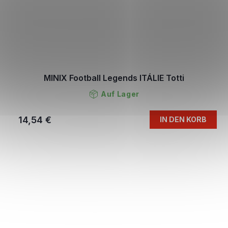
MINIX Football Legends ITÁLIE Totti
Auf Lager
14,54 €
IN DEN KORB