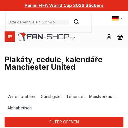
Zum
Panini FIFA World Cup 2026 Stickers
Inhalt
springen
SUCHEN
WA
Plakáty, cedule, kalendáře
Manchester United
P
r
Wir empfehlen
Günstigste
Teuerste
Meistverkauft
o
d
Alphabetisch
u
k
FILTER ÖFFNEN
t