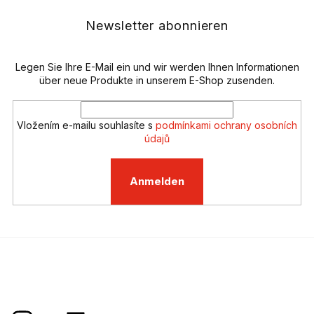
r
z
e
e
Newsletter abonnieren
l
i
e
l
m
e
Legen Sie Ihre E-Mail ein und wir werden Ihnen Informationen
e
n
über neue Produkte in unserem E-Shop zusenden.
t
e
d
Vložením e-mailu souhlasíte s
podmínkami ochrany osobních
e
údajů
r
L
i
Anmelden
s
t
e