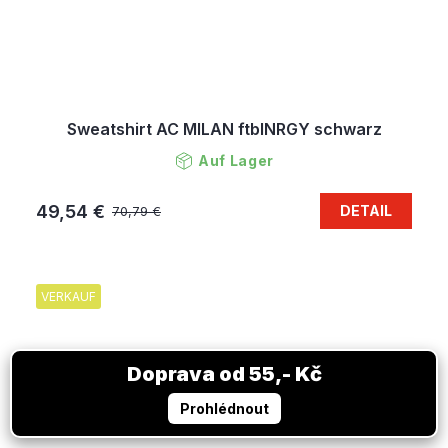
Sweatshirt AC MILAN ftblNRGY schwarz
Auf Lager
49,54 €
DETAIL
70,79 €
VERKAUF