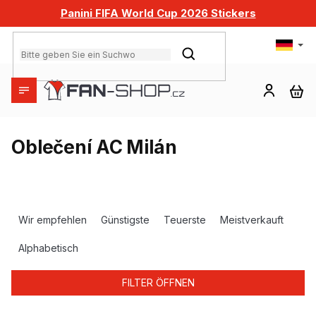
Zum
Panini FIFA World Cup 2026 Stickers
Inhalt
springen
SUCHEN
WA
Oblečení AC Milán
P
r
Wir empfehlen
Günstigste
Teuerste
Meistverkauft
o
d
Alphabetisch
u
k
FILTER ÖFFNEN
t
s