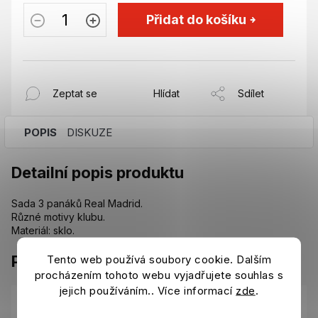
Přidat do košíku
Zeptat se
Hlídat
Sdílet
POPIS
DISKUZE
Detailní popis produktu
Sada 3 panáků Real Madrid.
Různé motivy klubu.
Materiál: sklo.
Parametry
Tento web používá soubory cookie. Dalším
procházením tohoto webu vyjadřujete souhlas s
jejich používáním.. Více informací
zde
.
Kategorie
:
Hrnky, sklenice a lahve Real Madrid