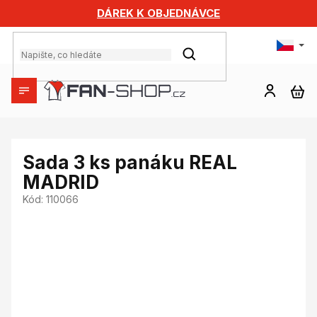
Přejít
DÁREK K OBJEDNÁVCE
na
obsah
HLEDAT
NÁ
KO
Sada 3 ks panáku REAL
MADRID
Kód:
110066