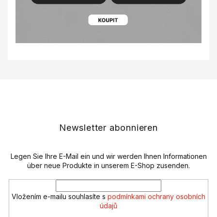
F
u
ß
z
e
Newsletter abonnieren
i
l
Legen Sie Ihre E-Mail ein und wir werden Ihnen Informationen
e
über neue Produkte in unserem E-Shop zusenden.
Vložením e-mailu souhlasíte s
podmínkami ochrany osobních
údajů