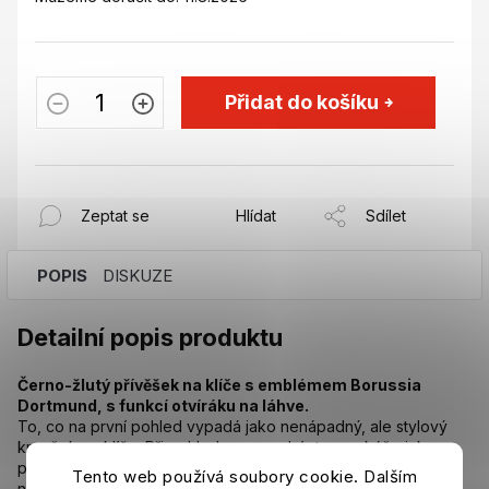
Přidat do košíku
Zeptat se
Hlídat
Sdílet
POPIS
DISKUZE
Detailní popis produktu
Černo-žlutý přívěšek na klíče s emblémem Borussia
Dortmund, s funkcí otvíráku na láhve.
To, co na první pohled vypadá jako nenápadný, ale stylový
kroužek na klíče. Při pohledu na spodní stranu ukáže jako
praktický otvírák na lahve. Jedinečný design je tak nejen
Tento web používá soubory cookie. Dalším
neuvěřitelně stylový, ale také super praktický pro společné