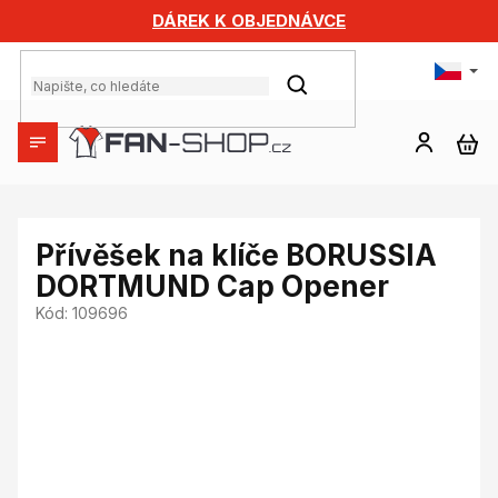
Přejít
DÁREK K OBJEDNÁVCE
na
obsah
HLEDAT
NÁ
KO
Přívěšek na klíče BORUSSIA
DORTMUND Cap Opener
Kód:
109696