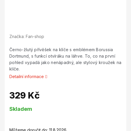
Značka:
Fan-shop
Černo-žlutý přívěšek na klíče s emblémem Borussia
Dortmund, s funkcí otvíráku na láhve. To, co na první
pohled vypadá jako nenápadný, ale stylový kroužek na
klíče.
Detailní informace
329 Kč
Měrná
Skladem
cena:
Můžeme doručit do:
11.8.2026