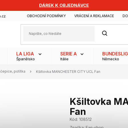
DÁREK K OBJEDNÁVCE
OBCHODNÍ PODMÍNKY
VRÁCENÍ A REKLAMACE
DO
.cz
HLEDAT
LA LIGA
SERIE A
BUNDESLI
Španělsko
Itálie
Německo
 čepice, potítka
Kšiltovka MANCHESTER CITY UCL Fan
Kšiltovka M
Fan
Kód:
108512
Značka:
Fan-shop