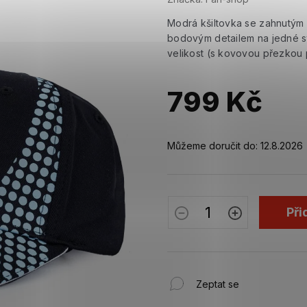
Modrá kšiltovka se zahnutým
bodovým detailem na jedné st
velikost (s kovovou přezkou p
799 Kč
Měrná
cena:
Můžeme doručit do:
12.8.2026
Při
Zeptat se