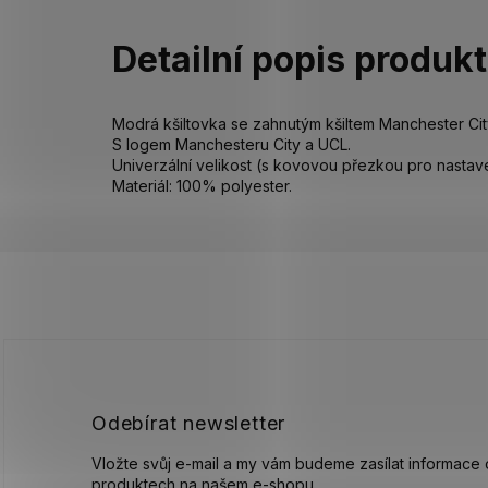
Detailní popis produk
Modrá kšiltovka se zahnutým kšiltem Manchester Ci
S logem Manchesteru City a UCL.
Univerzální velikost (s kovovou přezkou pro nastaven
Materiál: 100% polyester.
Z
á
p
a
t
í
Odebírat newsletter
Vložte svůj e-mail a my vám budeme zasílat informace
produktech na našem e-shopu.