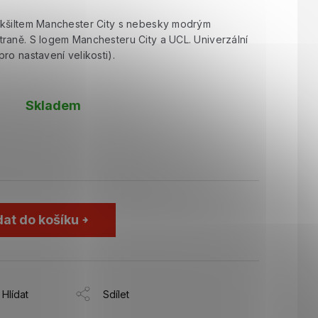
 kšiltem Manchester City s nebesky modrým
raně. S logem Manchesteru City a UCL. Univerzální
ro nastavení velikosti).
Skladem
dat do košíku
Hlídat
Sdílet