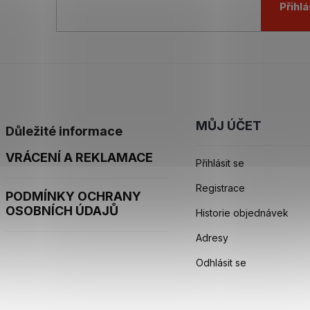
Přihlá
MŮJ ÚČET
Důležité informace
VRÁCENÍ A REKLAMACE
Přihlásit se
Registrace
PODMÍNKY OCHRANY
OSOBNÍCH ÚDAJŮ
Historie objednávek
Adresy
Odhlásit se