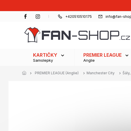
Přejít
na
obsah
+420510510175
info@fan-shop
KARTIČKY
PREMIER LEAGUE
Samolepky
Anglie
PREMIER LEAGUE (Anglie)
Manchester City
Šály,