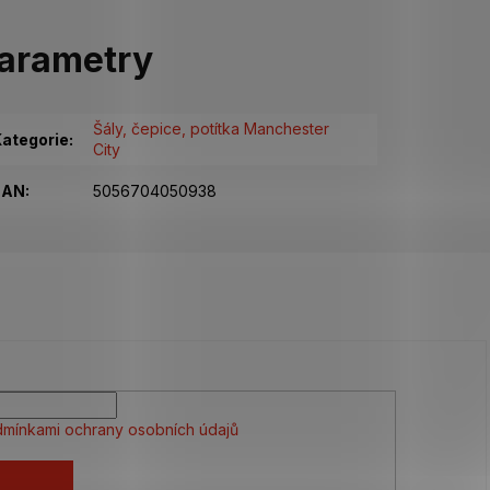
arametry
Šály, čepice, potítka Manchester
ategorie
:
City
EAN
:
5056704050938
mínkami ochrany osobních údajů