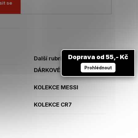
sit se
Doprava od 55,- Kč
Další rubriky
Prohlédnout
DÁRKOVÉ POUKAZY
KOLEKCE MESSI
KOLEKCE CR7