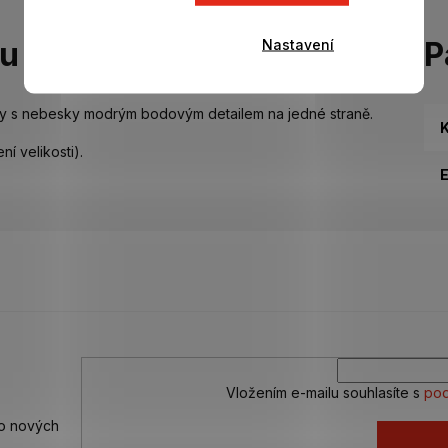
Nastavení
tu
P
ty s nebesky modrým bodovým detailem na jedné straně.
K
í velikosti).
Vložením e-mailu souhlasíte s
pod
 o nových