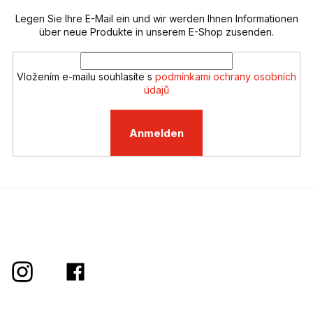
l
m
e
Legen Sie Ihre E-Mail ein und wir werden Ihnen Informationen
e
n
über neue Produkte in unserem E-Shop zusenden.
t
e
d
Vložením e-mailu souhlasíte s
podmínkami ochrany osobních
e
údajů
r
L
i
Anmelden
s
t
e