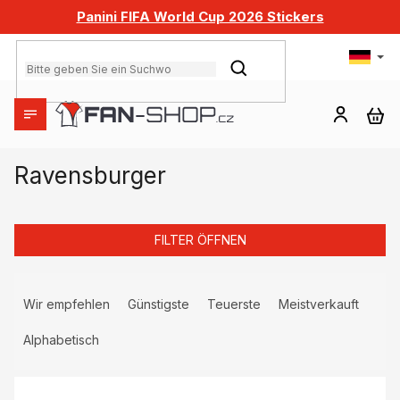
Zum
Panini FIFA World Cup 2026 Stickers
Inhalt
springen
SUCHEN
WA
Ravensburger
FILTER ÖFFNEN
P
r
Wir empfehlen
Günstigste
Teuerste
Meistverkauft
o
d
Alphabetisch
u
L
k
i