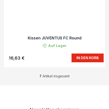
Kissen JUVENTUS FC Round
Auf Lager
16,63 €
IN DEN KORB
7
Artikel insgesamt
S
t
e
F
u
u
e
ß
r
z
e