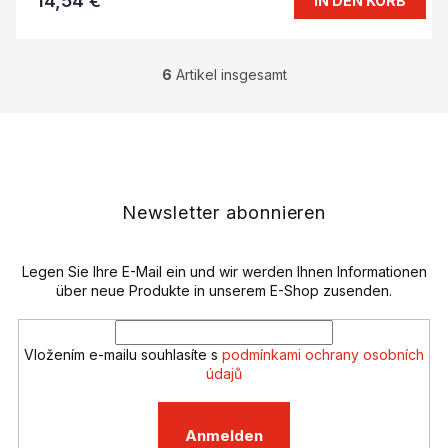
14,54 €
IN DEN KORB
6
Artikel insgesamt
S
t
e
F
u
u
e
ß
r
z
e
e
Newsletter abonnieren
l
i
e
l
m
e
Legen Sie Ihre E-Mail ein und wir werden Ihnen Informationen
e
n
über neue Produkte in unserem E-Shop zusenden.
t
e
d
Vložením e-mailu souhlasíte s
podmínkami ochrany osobních
e
údajů
r
L
i
Anmelden
s