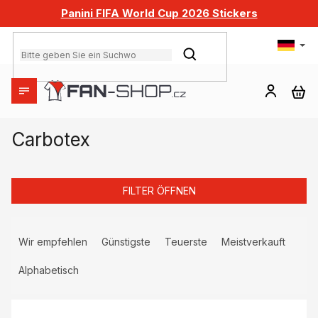
Zum
Panini FIFA World Cup 2026 Stickers
Inhalt
springen
SUCHEN
WA
Carbotex
FILTER ÖFFNEN
P
r
Wir empfehlen
Günstigste
Teuerste
Meistverkauft
o
d
Alphabetisch
u
L
k
i