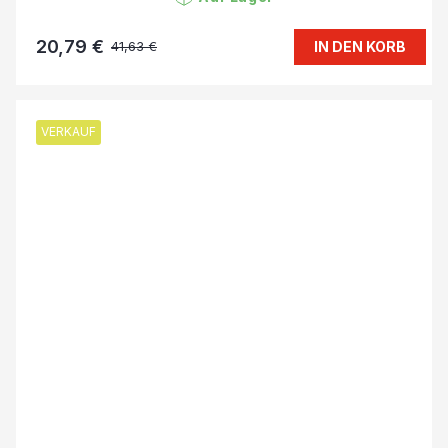
20,79 €
IN DEN KORB
41,63 €
VERKAUF