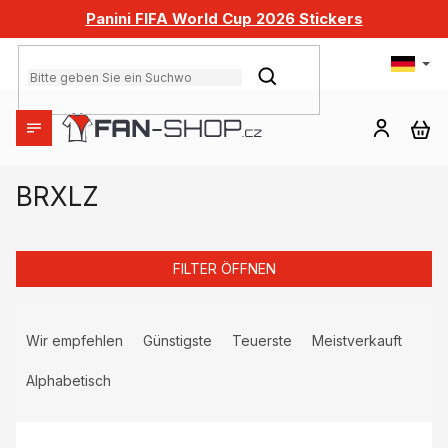
Zum
Panini FIFA World Cup 2026 Stickers
Inhalt
springen
SUCHEN
WA
BRXLZ
FILTER ÖFFNEN
P
r
Wir empfehlen
Günstigste
Teuerste
Meistverkauft
o
d
Alphabetisch
u
L
k
i