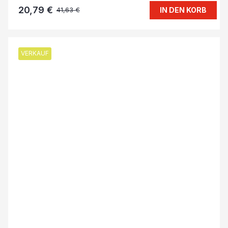
20,79 €
IN DEN KORB
41,63 €
VERKAUF