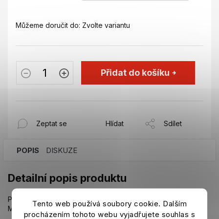
Můžeme doručit do:
Zvolte variantu
Přidat do košíku
Zeptat se
Hlídat
Sdílet
POPIS
DISKUZE
Detailní popis produktu
Ponožky Chelsea FC modré barvy s klubovými znaky.
Tento web používá soubory cookie. Dalším
Materiál: 62% bavlna, 37% nylon, 1% elastan.
procházením tohoto webu vyjadřujete souhlas s