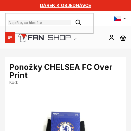
Přejít
DÁREK K OBJEDNÁVCE
na
obsah
HLEDAT
NÁ
KO
Ponožky CHELSEA FC Over
Print
Kód: