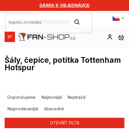
Přejít
DÁREK K OBJEDNÁVCE
na
obsah
HLEDAT
NÁ
KO
Šály, čepice, potítka Tottenham
Hotspur
Ř
a
Doporučujeme
Nejlevnější
Nejdražší
z
e
Nejprodávanější
Abecedně
n
í
OTEVŘÍT FILTR
p