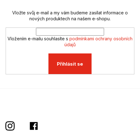
í
p
r
v
Vložte svůj e-mail a my vám budeme zasílat informace o
k
nových produktech na našem e-shopu.
y
v
ý
Vložením e-mailu souhlasíte s
podmínkami ochrany osobních
p
údajů
i
s
u
Přihlásit se