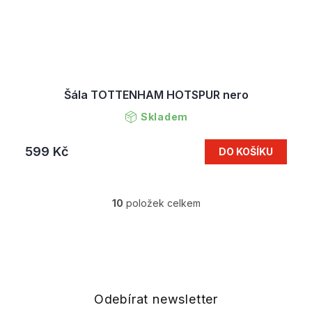
Šála TOTTENHAM HOTSPUR nero
Skladem
599 Kč
DO KOŠÍKU
10
položek celkem
O
v
l
Z
á
á
d
p
a
a
c
t
Odebírat newsletter
í