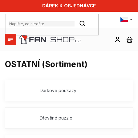
Přejít
DÁREK K OBJEDNÁVCE
na
obsah
HLEDAT
NÁ
KO
OSTATNÍ (Sortiment)
Dárkové poukazy
Dřevěné puzzle