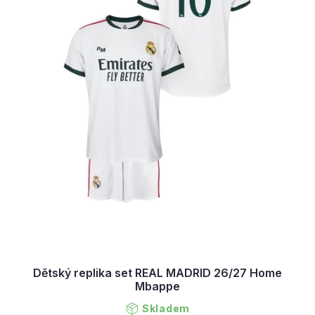
d
u
k
t
ů
Dětský replika set REAL MADRID 26/27 Home
Mbappe
Skladem