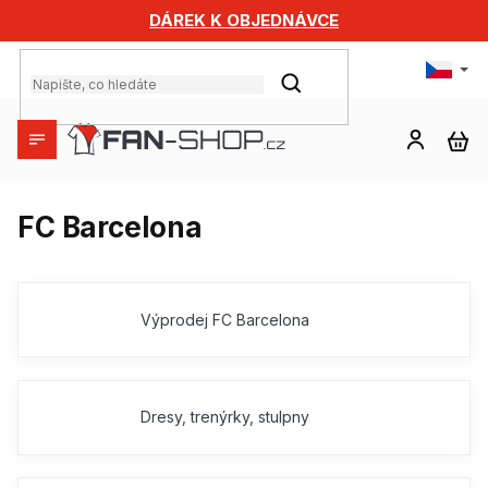
Přejít
DÁREK K OBJEDNÁVCE
na
obsah
HLEDAT
NÁ
KO
FC Barcelona
Výprodej FC Barcelona
Dresy, trenýrky, stulpny