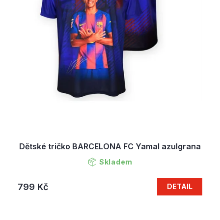
ů
Dětské tričko BARCELONA FC Yamal azulgrana
Skladem
799 Kč
DETAIL