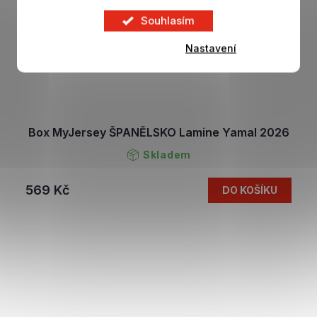
Souhlasím
Nastavení
Box MyJersey ŠPANĚLSKO Lamine Yamal 2026
Skladem
569 Kč
DO KOŠÍKU