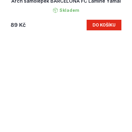
Arch samolepek BARCELONA FC Lamine Yamal
Skladem
89 Kč
DO KOŠÍKU