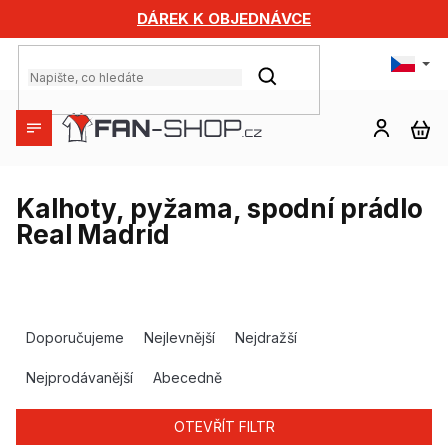
Přejít
DÁREK K OBJEDNÁVCE
na
obsah
HLEDAT
NÁ
KO
Kalhoty, pyžama, spodní prádlo
Real Madrid
Ř
a
Doporučujeme
Nejlevnější
Nejdražší
z
e
Nejprodávanější
Abecedně
n
í
OTEVŘÍT FILTR
p