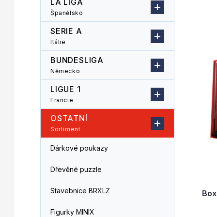
LA LIGA
n
z
Španělsko
V
n
e
ý
í
n
SERIE A
p
p
í
Itálie
i
a
p
s
n
r
BUNDESLIGA
p
e
o
Německo
r
l
d
LIGUE 1
o
u
d
k
Francie
u
t
OSTATNÍ
k
ů
Sortiment
t
ů
Dárkové poukazy
Dřevěné puzzle
Stavebnice BRXLZ
Box
Figurky MINIX