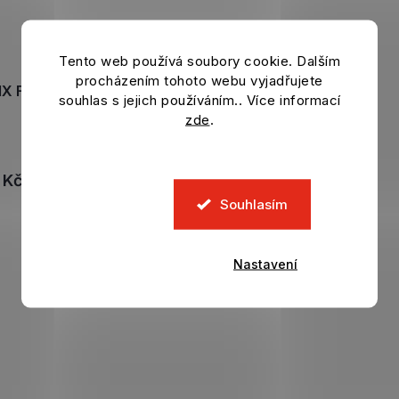
Tento web používá soubory cookie. Dalším
procházením tohoto webu vyjadřujete
IX Football CHORVATSKO
souhlas s jejich používáním.. Více informací
Kramarić
zde
.
Skladem
 Kč
DO KOŠÍKU
Souhlasím
O
v
Nastavení
l
á
d
a
c
í
p
r