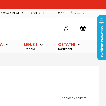
PRAVA A PLATBA
KONTAKT
CZK
Čeština
NÁKUPNÍ
KOŠÍK
GA
LIGUE 1
OSTATNÍ
Francie
Sortiment
7
položek celkem