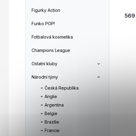
Figurky Action
569
Funko POP!
Fotbalová kosmetika
Champions League
Ostatní kluby
Národní týmy
Česká Republika
Anglie
Argentina
Belgie
Brazílie
Francie