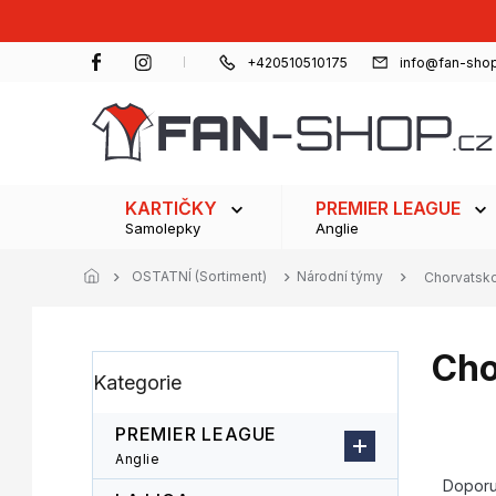
Přejít
na
obsah
+420510510175
info@fan-shop
KARTIČKY
PREMIER LEAGUE
Samolepky
Anglie
OSTATNÍ (Sortiment)
Národní týmy
Chorvatsk
Cho
P
Přeskočit
Kategorie
o
kategorie
s
t
PREMIER LEAGUE
r
Ř
Anglie
a
a
Dopor