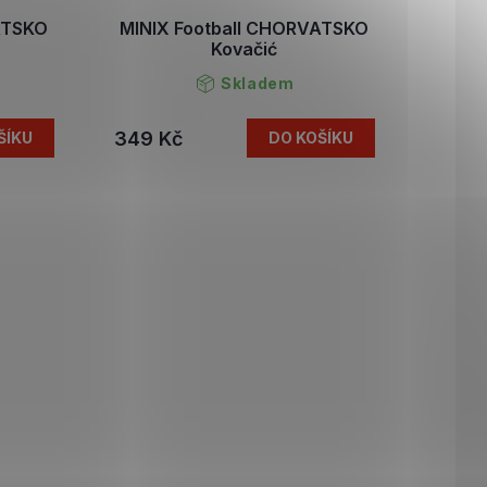
ATSKO
MINIX Football CHORVATSKO
Kovačić
Skladem
349 Kč
ŠÍKU
DO KOŠÍKU