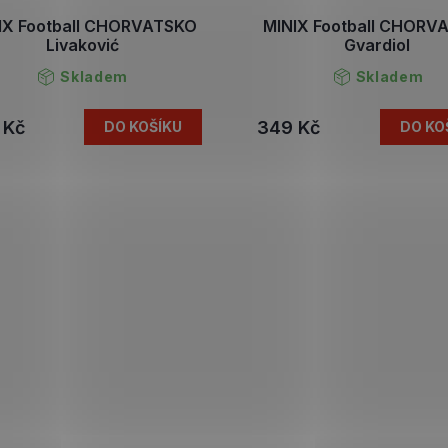
IX Football CHORVATSKO
MINIX Football CHORV
Livaković
Gvardiol
Skladem
Skladem
 Kč
349 Kč
DO KOŠÍKU
DO KO