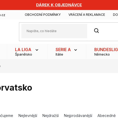
DÁREK K OBJEDNÁVCE
OBCHODNÍ PODMÍNKY
VRÁCENÍ A REKLAMACE
DO
.cz
HLEDAT
LA LIGA
SERIE A
BUNDESLI
Španělsko
Itálie
Německo
o
rvatsko
učujeme
Nejlevnější
Nejdražší
Nejprodávanější
Abecedně