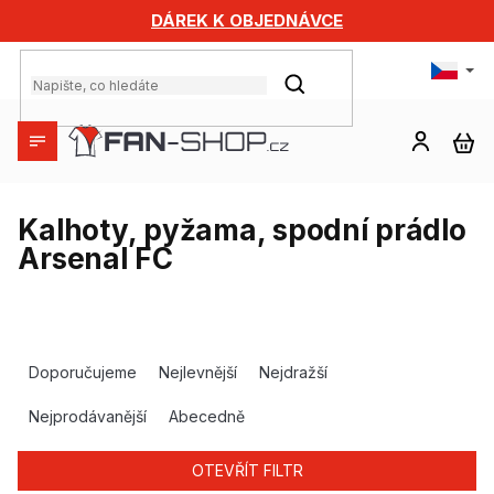
Přejít
DÁREK K OBJEDNÁVCE
na
obsah
HLEDAT
NÁ
KO
Kalhoty, pyžama, spodní prádlo
Arsenal FC
Ř
a
Doporučujeme
Nejlevnější
Nejdražší
z
e
Nejprodávanější
Abecedně
n
í
OTEVŘÍT FILTR
p