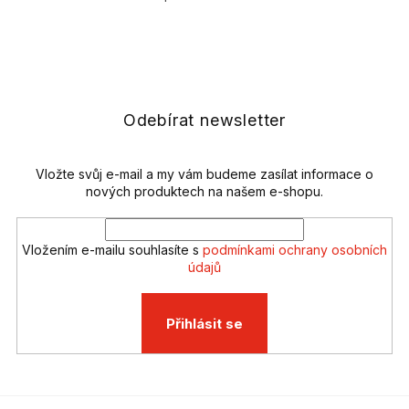
O
v
l
Z
á
á
d
p
a
a
c
t
Odebírat newsletter
í
í
p
r
v
Vložte svůj e-mail a my vám budeme zasílat informace o
k
nových produktech na našem e-shopu.
y
v
ý
Vložením e-mailu souhlasíte s
podmínkami ochrany osobních
p
údajů
i
s
u
Přihlásit se