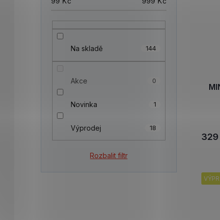
99
Kč
999
Kč
Na skladě
144
Akce
0
MI
Novinka
1
Výprodej
18
329
Rozbalit filtr
VÝPR