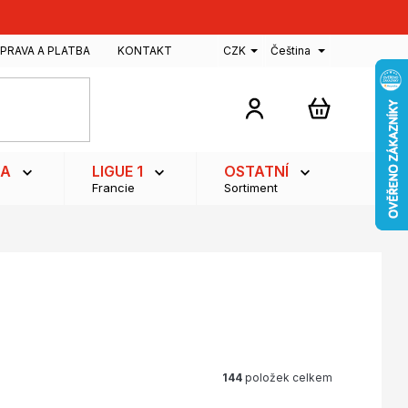
PRAVA A PLATBA
KONTAKT
CZK
Čeština
NÁKUPNÍ
KOŠÍK
GA
LIGUE 1
OSTATNÍ
Francie
Sortiment
144
položek celkem