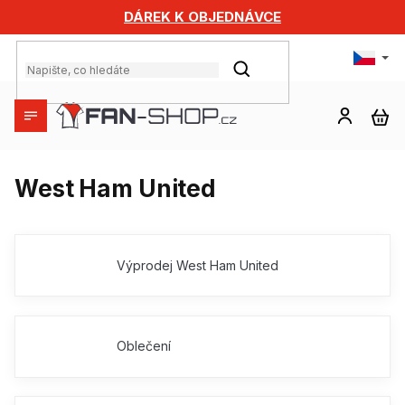
Přejít
DÁREK K OBJEDNÁVCE
na
obsah
HLEDAT
NÁ
KO
West Ham United
Výprodej West Ham United
Oblečení