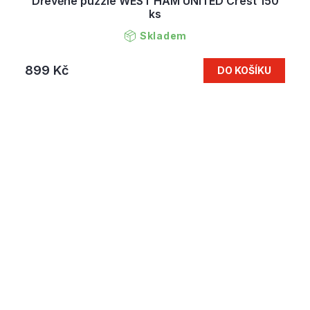
Dřevěné puzzle WEST HAM UNITED Crest 150
ks
Skladem
899 Kč
DO KOŠÍKU