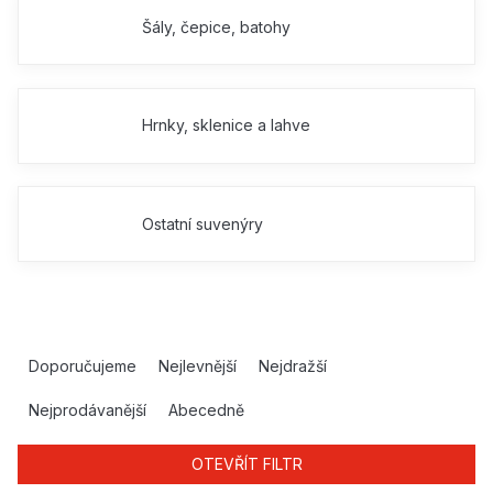
Šály, čepice, batohy
Hrnky, sklenice a lahve
Ostatní suvenýry
Ř
a
Doporučujeme
Nejlevnější
Nejdražší
z
e
Nejprodávanější
Abecedně
n
í
OTEVŘÍT FILTR
p