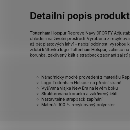
Detailní popis produk
Tottenham Hotspur Repreve Navy 9FORTY Adjustabl
ohledem na životní prostředí. Vyrobena z recyklova
až pět plastových lahví – nabízí odolnost, vysokou kv
zdobí kšiltovku logo Tottenham Hotspur, zatímco na
korunka, zakřivený kšilt a strapback zapínání zajis
Námořnicky modré provedení z materiálu Re
Logo Tottenham Hotspur na přední straně
Vyšívaná vlajka New Era na levém boku
Strukturovaná korunka a zakřivený kšilt
Nastavitelné strapback zapínání
Materiál: 100 % recyklovaný polyester
Z