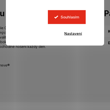
tu
P
Souhlasím
e Cap od značky New Era spojuje moderní styl s
K
ných materiálů Repreve® – na jednu kšiltovku je použito
Nastavení
alitu a zároveň udržitelný přístup. Na přední straně
 boku nechybí vyšívaná vlajka New Era. Strukturovaná
tí pohodlné nošení každý den.
preve®