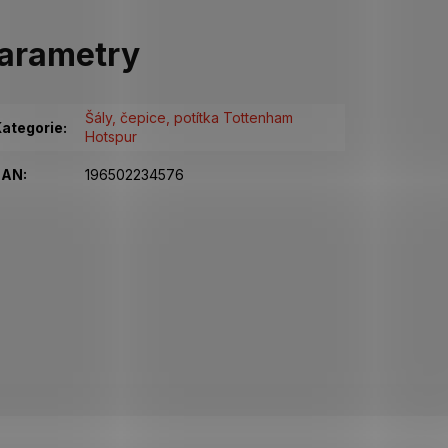
arametry
Šály, čepice, potítka Tottenham
ategorie
:
Hotspur
EAN
:
196502234576