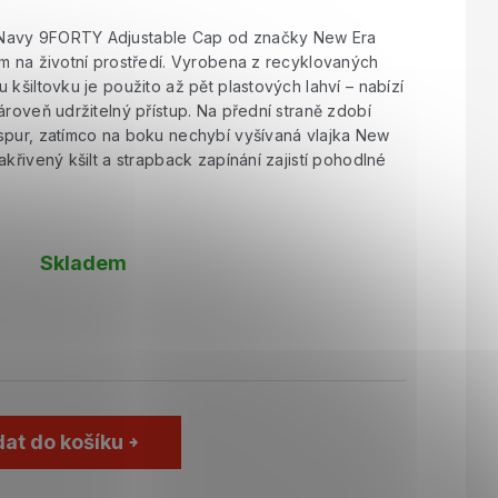
Navy 9FORTY Adjustable Cap od značky New Era
em na životní prostředí. Vyrobena z recyklovaných
 kšiltovku je použito až pět plastových lahví – nabízí
ároveň udržitelný přístup. Na přední straně zdobí
spur, zatímco na boku nechybí vyšívaná vlajka New
akřivený kšilt a strapback zapínání zajistí pohodlné
Skladem
dat do košíku