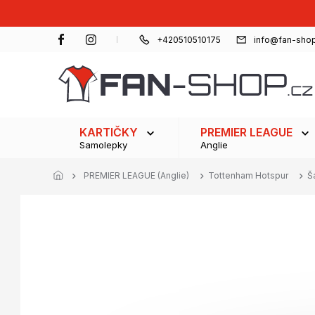
Přejít
na
obsah
+420510510175
info@fan-shop
KARTIČKY
PREMIER LEAGUE
Samolepky
Anglie
PREMIER LEAGUE (Anglie)
Tottenham Hotspur
Š