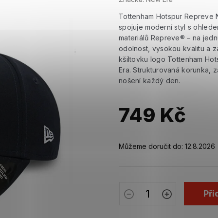
Tottenham Hotspur Repreve 
spojuje moderní styl s ohled
materiálů Repreve® – na jednu
odolnost, vysokou kvalitu a z
kšiltovku logo Tottenham Hot
Era. Strukturovaná korunka, z
nošení každý den.
749 Kč
Měrná
cena:
Můžeme doručit do:
12.8.2026
Při