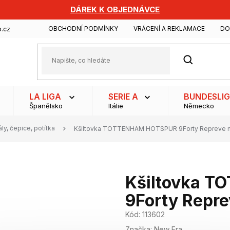
DÁREK K OBJEDNÁVCE
OBCHODNÍ PODMÍNKY
VRÁCENÍ A REKLAMACE
DO
.cz
HLEDAT
LA LIGA
SERIE A
BUNDESLI
Španělsko
Itálie
Německo
ály, čepice, potítka
Kšiltovka TOTTENHAM HOTSPUR 9Forty Repreve 
Kšiltovka 
9Forty Repre
Kód:
113602
Značka:
New Era