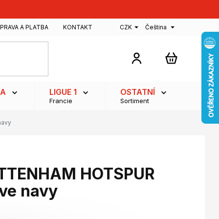
PRAVA A PLATBA
KONTAKT
CZK
Čeština
NÁKUPNÍ
KOŠÍK
GA
LIGUE 1
OSTATNÍ
Francie
Sortiment
navy
TOTTENHAM HOTSPUR
ve navy