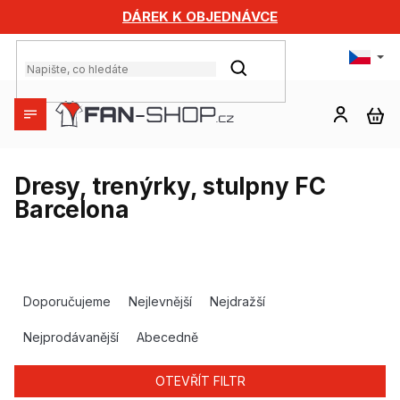
Přejít
DÁREK K OBJEDNÁVCE
na
obsah
HLEDAT
NÁ
KO
Dresy, trenýrky, stulpny FC
Barcelona
Ř
a
Doporučujeme
Nejlevnější
Nejdražší
z
e
Nejprodávanější
Abecedně
n
í
OTEVŘÍT FILTR
p