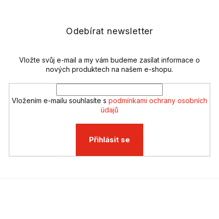
d
p
a
a
c
t
Odebírat newsletter
í
í
p
r
v
Vložte svůj e-mail a my vám budeme zasílat informace o
k
nových produktech na našem e-shopu.
y
v
ý
Vložením e-mailu souhlasíte s
podmínkami ochrany osobních
p
údajů
i
s
u
Přihlásit se