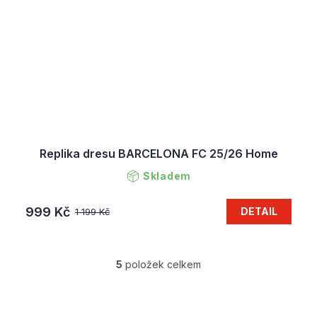
Replika dresu BARCELONA FC 25/26 Home
Skladem
999 Kč
DETAIL
1 199 Kč
5
položek celkem
O
v
l
Z
á
á