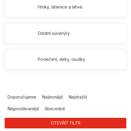
Hrnky, sklenice a lahve
Ostatní suvenýry
Povlečení, deky, osušky
Ř
a
Doporučujeme
Nejlevnější
Nejdražší
z
e
Nejprodávanější
Abecedně
n
í
OTEVŘÍT FILTR
p