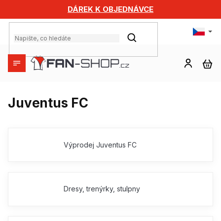
Přejít
DÁREK K OBJEDNÁVCE
na
obsah
HLEDAT
NÁ
KO
Juventus FC
Výprodej Juventus FC
Dresy, trenýrky, stulpny