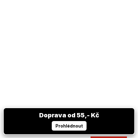
Šála JUVENTUS FC black white
Skladem