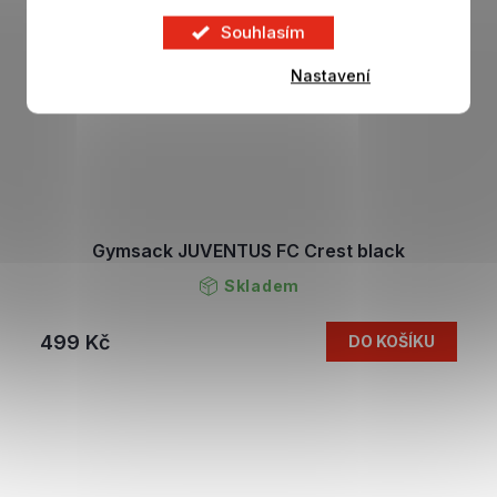
Souhlasím
Nastavení
Gymsack JUVENTUS FC Crest black
Skladem
499 Kč
DO KOŠÍKU