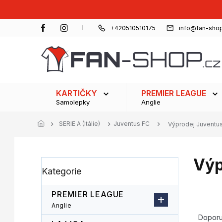
Přejít
na
obsah
+420510510175
info@fan-shop
KARTIČKY
PREMIER LEAGUE
Samolepky
Anglie
SERIE A (Itálie)
Juventus FC
Výprodej Juventu
Výp
P
Přeskočit
Kategorie
o
kategorie
s
t
PREMIER LEAGUE
r
Ř
Anglie
a
a
Dopor