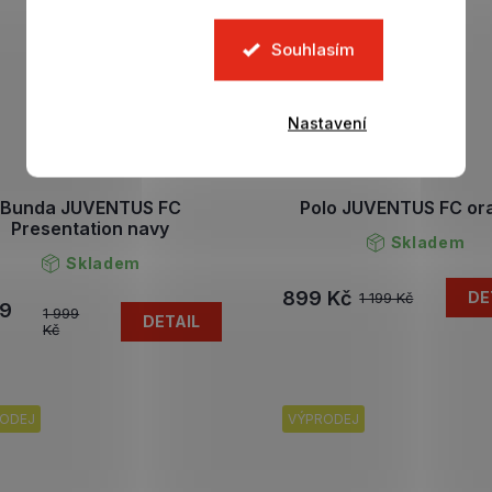
Souhlasím
Nastavení
Bunda JUVENTUS FC
Polo JUVENTUS FC or
Presentation navy
Skladem
Skladem
899 Kč
DE
1 199 Kč
99
1 999
DETAIL
Kč
ODEJ
VÝPRODEJ