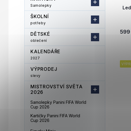
Samolepky
Led
ŠKOLNÍ
potřeby
599
DĚTSKÉ
oblečení
KALENDÁŘE
2027
VÝPR
VÝPRODEJ
slevy
MISTROVSTVÍ SVĚTA
2026
Samolepky Panini FIFA World
Cup 2026
Kartičky Panini FIFA World
Cup 2026