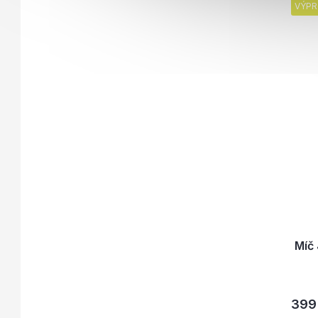
VÝPR
Míč
399