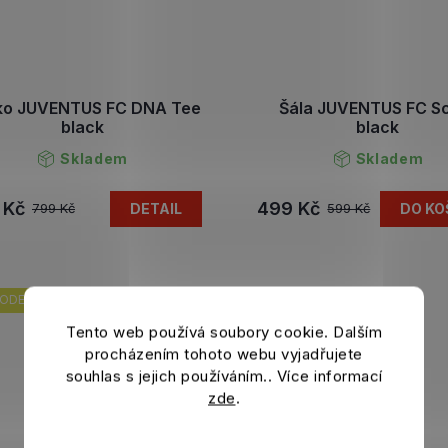
čko JUVENTUS FC DNA Tee
Šála JUVENTUS FC S
black
black
Skladem
Skladem
 Kč
499 Kč
DETAIL
DO KO
799 Kč
599 Kč
ODEJ
VÝPRODEJ
Tento web používá soubory cookie. Dalším
procházením tohoto webu vyjadřujete
souhlas s jejich používáním.. Více informací
zde
.