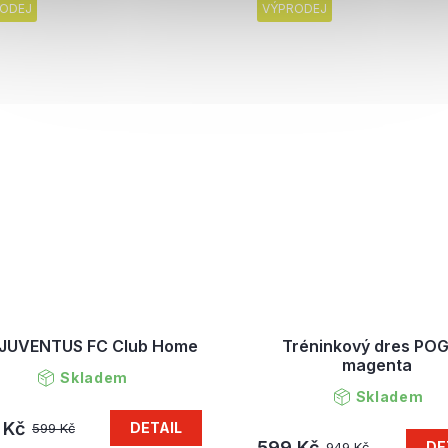
ODEJ
VÝPRODEJ
 JUVENTUS FC Club Home
Tréninkový dres PO
magenta
Skladem
Skladem
 Kč
DETAIL
599 Kč
599 Kč
DE
949 Kč