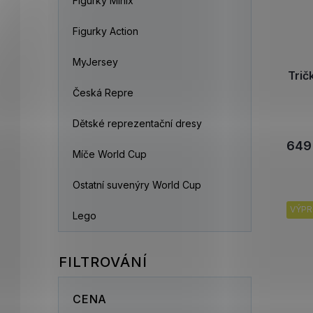
Figurky Minix
Figurky Action
MyJersey
Tri
Česká Repre
Dětské reprezentační dresy
649
Míče World Cup
Ostatní suvenýry World Cup
VÝPR
Lego
CENA