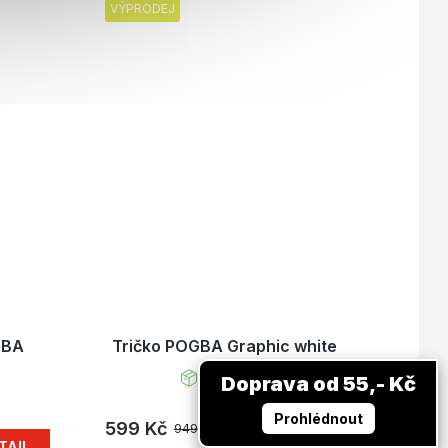
VÝPRODEJ
GBA
Tričko POGBA Graphic white
Skladem
Doprava od 55,- Kč
Prohlédnout
599 Kč
DETAIL
949 Kč
TAIL