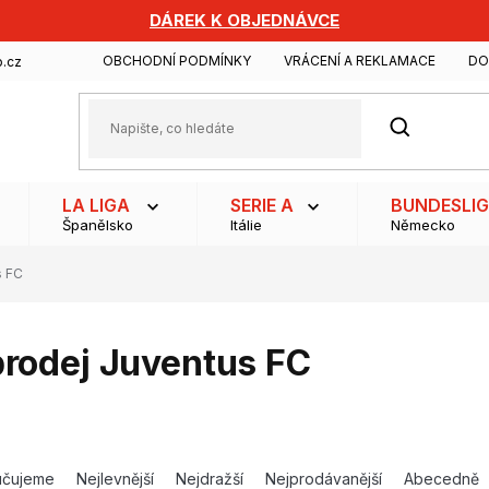
DÁREK K OBJEDNÁVCE
OBCHODNÍ PODMÍNKY
VRÁCENÍ A REKLAMACE
DO
.cz
HLEDAT
LA LIGA
SERIE A
BUNDESLI
Španělsko
Itálie
Německo
s FC
rodej Juventus FC
učujeme
Nejlevnější
Nejdražší
Nejprodávanější
Abecedně