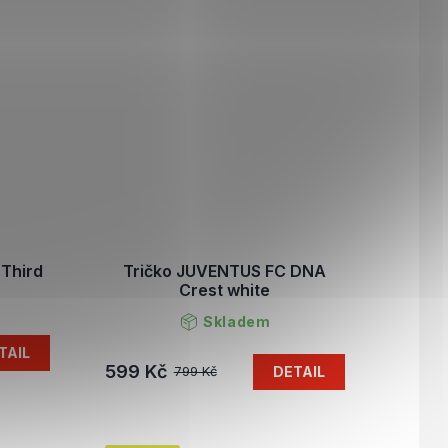
Third
Tričko JUVENTUS FC DNA
Crest white
Skladem
TAIL
599 Kč
DETAIL
799 Kč