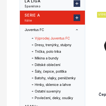
LA LIGA
n
z
Španělsko
V
n
e
ý
í
n
SERIE A
VÝPR
p
p
í
Itálie
i
a
p
s
n
r
Juventus FC
p
e
o
r
l
Výprodej Juventus FC
d
o
u
Dresy, trenýrky, stulpny
d
k
Trička, polo trika
u
t
Mikina a bundy
k
ů
t
Dětské oblečení
ů
Šály, čepice, potítka
Batohy, vlajky, peněženky
Hrnky, sklenice a lahve
Ostatní suvenýry
Čep
Povlečení, deky, osušky