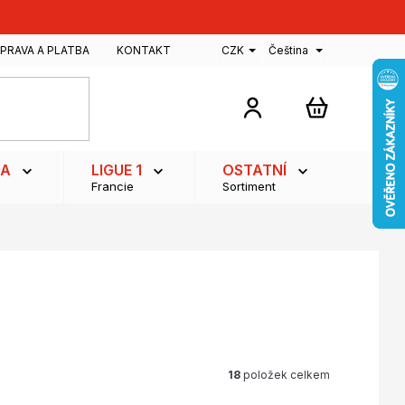
PRAVA A PLATBA
KONTAKT
CZK
Čeština
NÁKUPNÍ
KOŠÍK
GA
LIGUE 1
OSTATNÍ
Francie
Sortiment
18
položek celkem