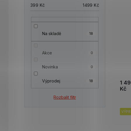
399
Kč
1499
Kč
Na skladě
18
Akce
0
Novinka
0
Výprodej
18
1 4
Kč
Rozbalit filtr
VÝPR