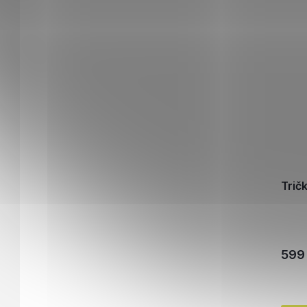
Trič
599