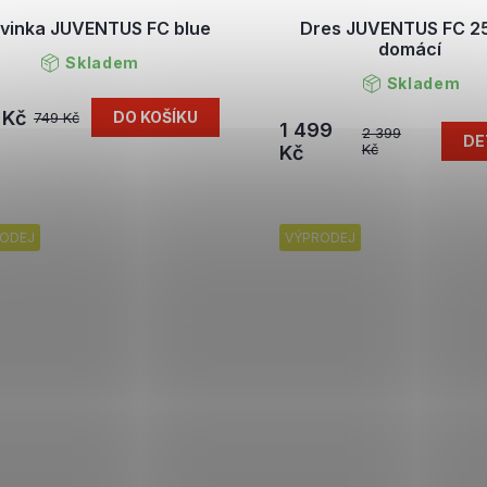
vinka JUVENTUS FC blue
Dres JUVENTUS FC 2
domácí
Skladem
Skladem
 Kč
DO KOŠÍKU
749 Kč
1 499
2 399
DE
Kč
Kč
ODEJ
VÝPRODEJ