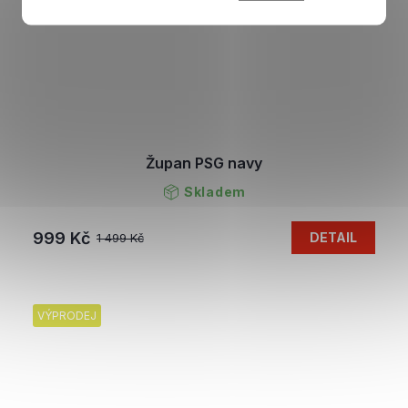
Župan PSG navy
Skladem
999 Kč
DETAIL
1 499 Kč
VÝPRODEJ