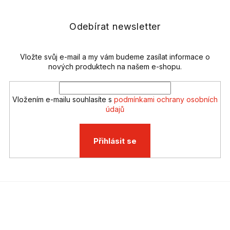
p
a
a
c
t
Odebírat newsletter
í
í
p
r
v
Vložte svůj e-mail a my vám budeme zasílat informace o
k
nových produktech na našem e-shopu.
y
v
ý
Vložením e-mailu souhlasíte s
podmínkami ochrany osobních
p
údajů
i
s
u
Přihlásit se