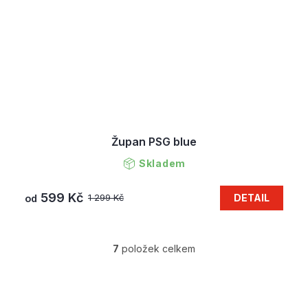
Župan PSG blue
Skladem
599 Kč
DETAIL
1 299 Kč
od
7
položek celkem
O
v
l
Z
á
á
d