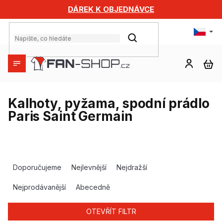
Přejít
DÁREK K OBJEDNÁVCE
na
obsah
HLEDAT
NÁ
KO
Kalhoty, pyžama, spodní prádlo
Paris Saint Germain
Ř
a
Doporučujeme
Nejlevnější
Nejdražší
z
e
Nejprodávanější
Abecedně
n
í
OTEVŘÍT FILTR
p