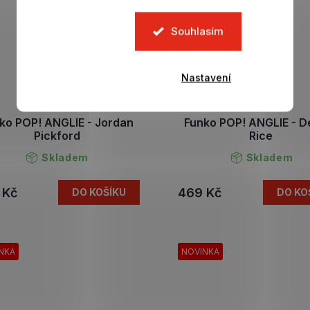
Souhlasím
Nastavení
ko POP! ANGLIE - Jordan
Funko POP! ANGLIE - D
Pickford
Rice
Skladem
Skladem
 Kč
469 Kč
DO KOŠÍKU
DO KO
NKA
NOVINKA