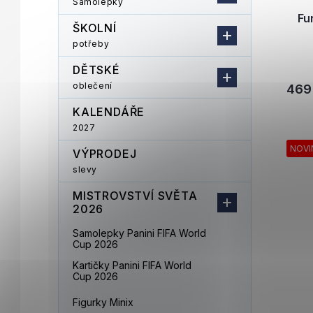
Samolepky
Fu
ŠKOLNÍ
potřeby
DĚTSKÉ
oblečení
469
KALENDÁŘE
2027
NOVI
VÝPRODEJ
slevy
MISTROVSTVÍ SVĚTA
2026
Samolepky Panini FIFA World
Cup 2026
Kartičky Panini FIFA World
Cup 2026
Figurky Minix