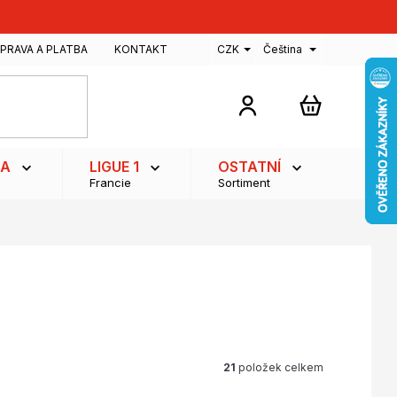
PRAVA A PLATBA
KONTAKT
CZK
Čeština
NÁKUPNÍ
KOŠÍK
GA
LIGUE 1
OSTATNÍ
Francie
Sortiment
21
položek celkem