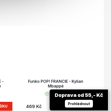
 -
Funko POP! FRANCIE - Kylian
e
Mbappé
Skladem
Doprava od 55,- Kč
Prohlédnout
469 Kč
ŠÍKU
DO KOŠÍKU