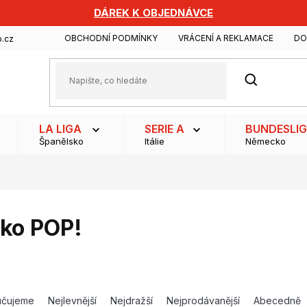
DÁREK K OBJEDNÁVCE
OBCHODNÍ PODMÍNKY
VRÁCENÍ A REKLAMACE
DO
.cz
HLEDAT
LA LIGA
SERIE A
BUNDESLI
Španělsko
Itálie
Německo
ko POP!
učujeme
Nejlevnější
Nejdražší
Nejprodávanější
Abecedně