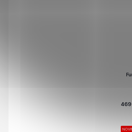
Fu
469
NOVI