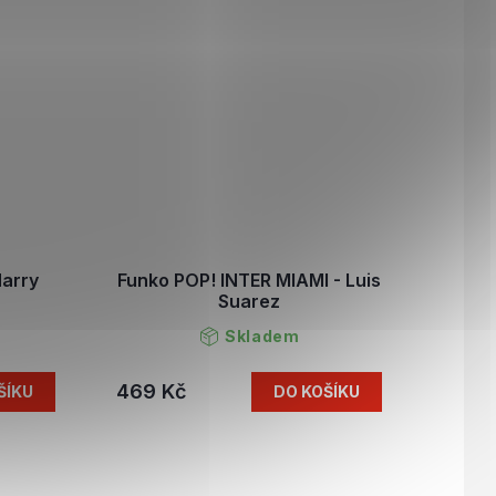
Harry
Funko POP! INTER MIAMI - Luis
Suarez
Skladem
469 Kč
ŠÍKU
DO KOŠÍKU