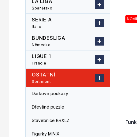
LA LIGA
n
z
Španělsko
V
n
e
ý
í
n
SERIE A
NOVI
p
p
í
Itálie
i
a
p
s
n
r
BUNDESLIGA
p
e
o
Německo
r
l
d
LIGUE 1
o
u
d
k
Francie
u
t
OSTATNÍ
k
ů
Sortiment
t
ů
Dárkové poukazy
Dřevěné puzzle
Stavebnice BRXLZ
Fun
Figurky MINIX