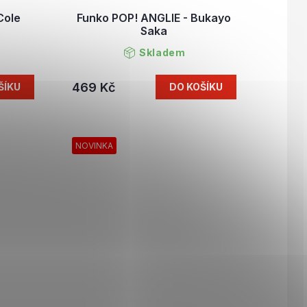
Cole
Funko POP! ANGLIE - Bukayo
Saka
Skladem
469 Kč
ŠÍKU
DO KOŠÍKU
NOVINKA