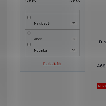
459
Kč
469
Kč
Na skladě
21
Akce
0
Fun
Novinka
16
Rozbalit filtr
469
NOVI