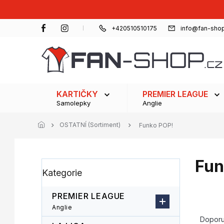
Přejít
na
obsah
+420510510175
info@fan-shop
KARTIČKY
PREMIER LEAGUE
Samolepky
Anglie
OSTATNÍ (Sortiment)
Funko POP!
Fun
P
Přeskočit
Kategorie
o
kategorie
s
t
PREMIER LEAGUE
r
Ř
Anglie
a
a
Dopor