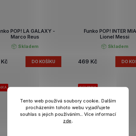
unko POP! LA GALAXY -
Funko POP! INTER MIA
Marco Reus
Lionel Messi
Skladem
Skladem
 Kč
469 Kč
DO KOŠÍKU
DO KO
NKA
NOVINKA
Tento web používá soubory cookie. Dalším
procházením tohoto webu vyjadřujete
souhlas s jejich používáním.. Více informací
zde
.