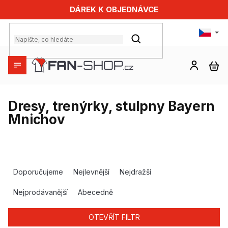
Přejít
DÁREK K OBJEDNÁVCE
na
obsah
HLEDAT
NÁ
KO
Dresy, trenýrky, stulpny Bayern
Mnichov
Ř
a
Doporučujeme
Nejlevnější
Nejdražší
z
e
Nejprodávanější
Abecedně
n
í
OTEVŘÍT FILTR
p