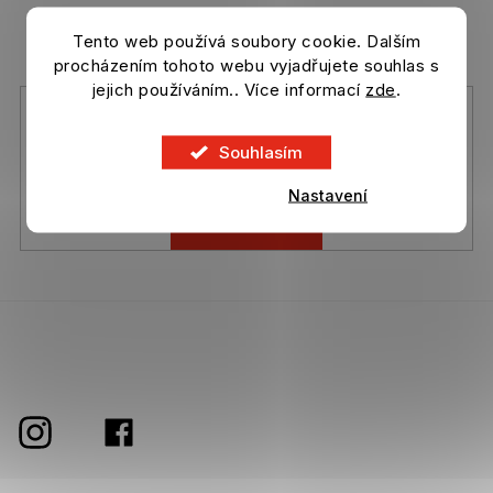
r
v
Vložte svůj e-mail a my vám budeme zasílat informace o
Tento web používá soubory cookie. Dalším
k
nových produktech na našem e-shopu.
procházením tohoto webu vyjadřujete souhlas s
y
jejich používáním.. Více informací
zde
.
v
ý
Vložením e-mailu souhlasíte s
podmínkami ochrany osobních
p
údajů
Souhlasím
i
s
Nastavení
u
Přihlásit se