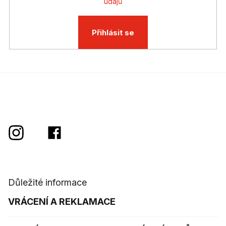
údajů
i
s
u
Přihlásit se
Důležité informace
VRÁCENÍ A REKLAMACE