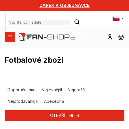
Přejít
DÁREK K OBJEDNÁVCE
na
obsah
HLEDAT
NÁ
KO
Fotbalové zboží
Ř
a
Doporučujeme
Nejlevnější
Nejdražší
z
e
Nejprodávanější
Abecedně
n
í
OTEVŘÍT FILTR
p
r