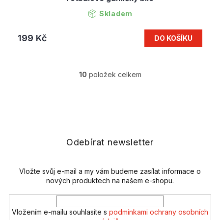
Skladem
199 Kč
DO KOŠÍKU
10
položek celkem
O
v
l
Z
á
á
d
p
a
a
c
t
Odebírat newsletter
í
í
p
r
v
Vložte svůj e-mail a my vám budeme zasílat informace o
k
nových produktech na našem e-shopu.
y
v
ý
Vložením e-mailu souhlasíte s
podmínkami ochrany osobních
p