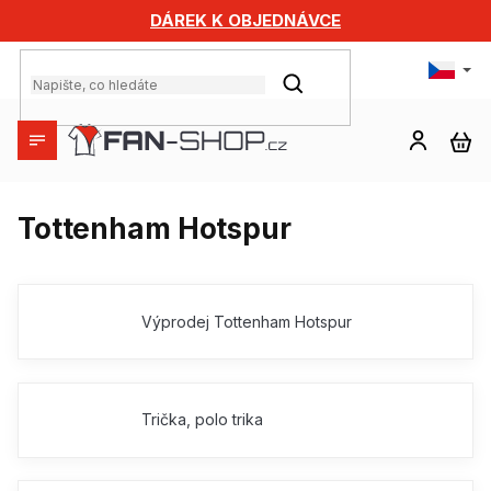
Přejít
DÁREK K OBJEDNÁVCE
na
obsah
HLEDAT
NÁ
KO
Tottenham Hotspur
Výprodej Tottenham Hotspur
Trička, polo trika