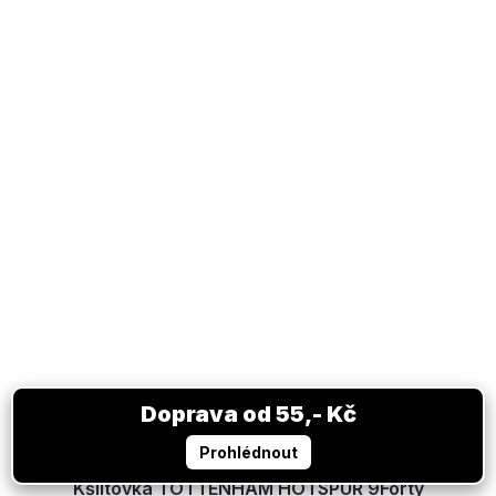
Kšiltovka TOTTENHAM HOTSPUR 9Forty