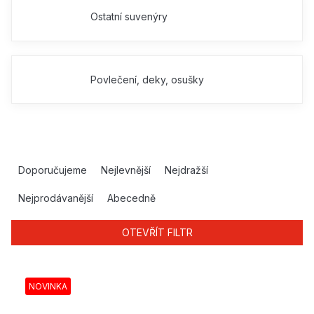
Ostatní suvenýry
Povlečení, deky, osušky
Ř
a
Doporučujeme
Nejlevnější
Nejdražší
z
e
Nejprodávanější
Abecedně
n
í
OTEVŘÍT FILTR
p
r
V
o
ý
NOVINKA
d
p
u
i