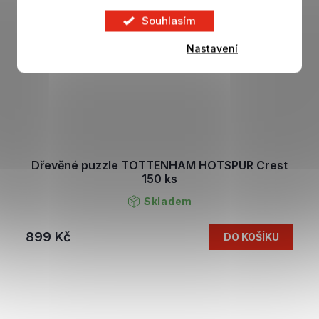
Souhlasím
Nastavení
Dřevěné puzzle TOTTENHAM HOTSPUR Crest
150 ks
Skladem
899 Kč
DO KOŠÍKU