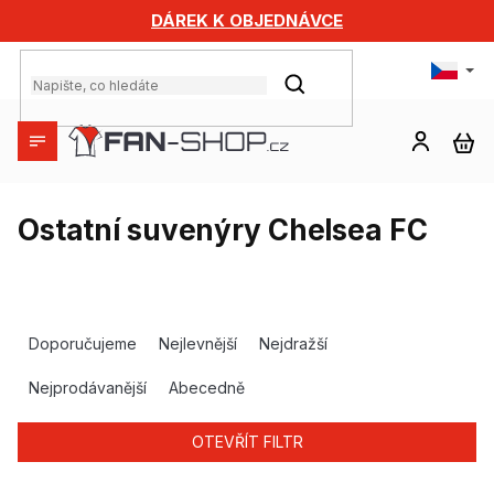
Přejít
DÁREK K OBJEDNÁVCE
na
obsah
HLEDAT
NÁ
KO
Ostatní suvenýry Chelsea FC
Ř
a
Doporučujeme
Nejlevnější
Nejdražší
z
e
Nejprodávanější
Abecedně
n
í
OTEVŘÍT FILTR
p
r