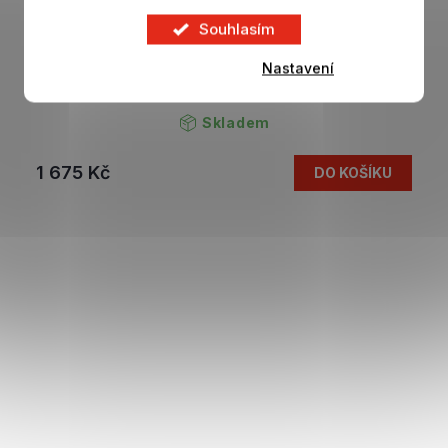
Souhlasím
Nastavení
Dřevěné puzzle CHELSEA FC Stamford Bridge
500 ks
Skladem
1 675 Kč
DO KOŠÍKU