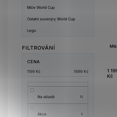
Míče World Cup
Ostatní suvenýry World Cup
Lego
Mik
CENA
1 19
1199
Kč
1699
Kč
Kč
Na skladě
12
Akce
0