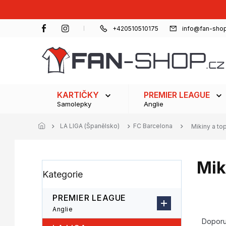
Přejít
na
obsah
+420510510175
info@fan-shop
KARTIČKY
PREMIER LEAGUE
Samolepky
Anglie
LA LIGA (Španělsko)
FC Barcelona
Mikiny a to
Mik
P
Přeskočit
Kategorie
o
kategorie
s
t
PREMIER LEAGUE
r
Ř
Anglie
a
a
Dopor