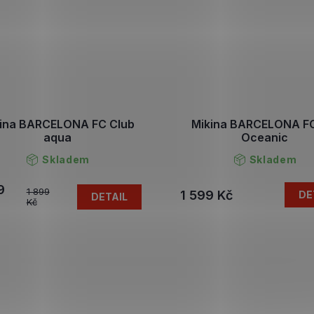
ina BARCELONA FC Club
Mikina BARCELONA FC
aqua
Oceanic
Skladem
Skladem
9
1 899
1 599 Kč
DE
DETAIL
Kč
O
v
l
á
d