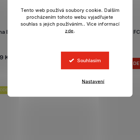
Tento web používá soubory cookie. Dalším
procházením tohoto webu vyjadřujete
souhlas s jejich používáním.. Více informací
zde
.
ina BARCELONA FC Match
Mikina BARCELONA FC
grey
Skladem
Skladem
9 Kč
DETAIL
Souhlasím
1 469 Kč
DE
Nastavení
ODEJ