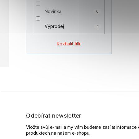
Novinka
0
Výprodej
1
Rozbalit filtr
Z
á
p
a
t
í
Odebírat newsletter
Vložte svůj e-mail a my vám budeme zasílat informace
produktech na našem e-shopu.