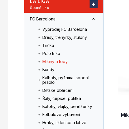
LA LIGA
n
z
Španělsko
V
n
e
ý
í
n
FC Barcelona
p
p
í
i
a
p
Výprodej FC Barcelona
s
n
r
Dresy, trenýrky, stulpny
p
e
o
Trička
r
l
d
o
u
Polo trika
d
k
Mikiny a topy
u
t
Bundy
k
ů
Kalhoty, pyžama, spodní
t
prádlo
ů
Dětské oblečení
Šály, čepice, potítka
Batohy, vlajky, peněženky
Mik
Fotbalové vybavení
Hrnky, sklenice a lahve