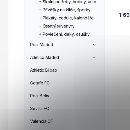
Školní potřeby, hodiny, auto
Přívěšky na klíče, šperky
1 69
Plakáty, cedule, kalendáře
Ostatní suvenýry
Povlečení, deky, osušky
Real Madrid
Atlético Madrid
Athletic Bilbao
Getafe FC
Real Betis
Sevilla FC
Valencia CF