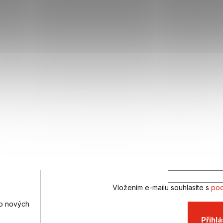
a
c
í
p
r
v
k
y
v
ý
p
i
s
u
Vložením e-mailu souhlasíte s
pod
 o nových
Přihlá