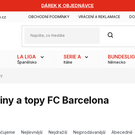
DÁREK K OBJEDNÁVCE
OBCHODNÍ PODMÍNKY
VRÁCENÍ A REKLAMACE
DO
.cz
HLEDAT
LA LIGA
SERIE A
BUNDESLI
Španělsko
Itálie
Německo
py
iny a topy FC Barcelona
učujeme
Nejlevnější
Nejdražší
Nejprodávanější
Abecedně