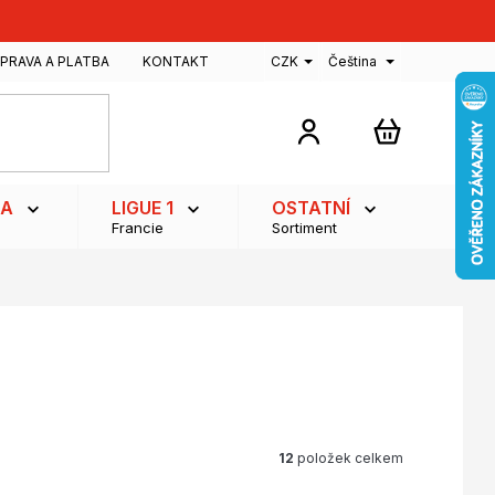
PRAVA A PLATBA
KONTAKT
CZK
Čeština
NÁKUPNÍ
KOŠÍK
GA
LIGUE 1
OSTATNÍ
Francie
Sortiment
12
položek celkem