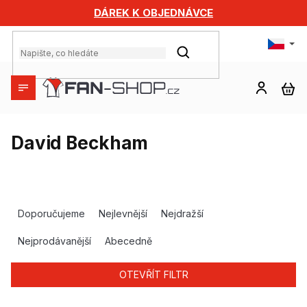
Přejít
DÁREK K OBJEDNÁVCE
na
obsah
HLEDAT
NÁ
KO
David Beckham
Ř
a
Doporučujeme
Nejlevnější
Nejdražší
z
e
Nejprodávanější
Abecedně
n
í
OTEVŘÍT FILTR
p
r