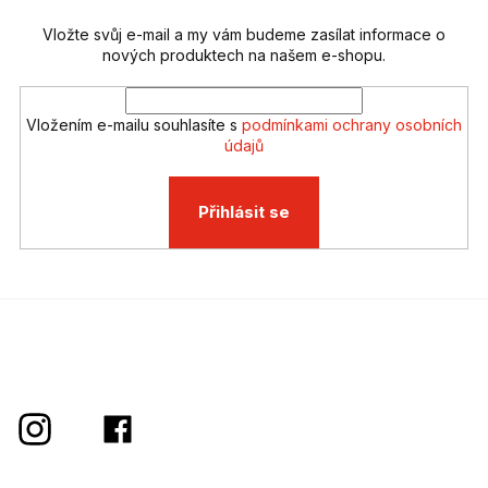
r
v
Vložte svůj e-mail a my vám budeme zasílat informace o
k
nových produktech na našem e-shopu.
y
v
ý
Vložením e-mailu souhlasíte s
podmínkami ochrany osobních
p
údajů
i
s
u
Přihlásit se