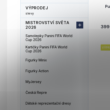
Pu
VÝPRODEJ
slevy
MISTROVSTVÍ SVĚTA
399
2026
Samolepky Panini FIFA World
Cup 2026
Kartičky Panini FIFA World
VÝPR
Cup 2026
Figurky Minix
Figurky Action
MyJersey
Česká Repre
Dětské reprezentační dresy