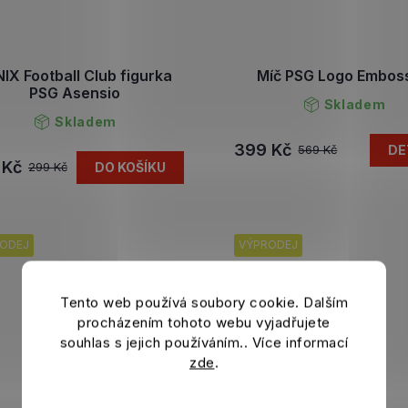
IX Football Club figurka
Míč PSG Logo Embos
PSG Asensio
Skladem
Skladem
399 Kč
DE
569 Kč
 Kč
DO KOŠÍKU
299 Kč
ODEJ
VÝPRODEJ
Tento web používá soubory cookie. Dalším
procházením tohoto webu vyjadřujete
souhlas s jejich používáním.. Více informací
zde
.