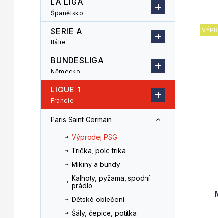
LA LIGA
n
z
Španělsko
V
n
e
ý
í
n
SERIE A
VÝPR
p
p
í
Itálie
i
a
p
s
n
r
BUNDESLIGA
p
e
o
Německo
r
l
d
LIGUE 1
o
u
d
k
Francie
u
t
Paris Saint Germain
k
ů
t
Výprodej PSG
ů
Trička, polo trika
Mikiny a bundy
Kalhoty, pyžama, spodní
prádlo
Dětské oblečení
Šály, čepice, potítka