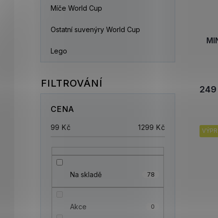
Míče World Cup
Ostatní suvenýry World Cup
MIN
Lego
249
CENA
99
Kč
1299
Kč
VÝPR
Na skladě
78
Akce
0