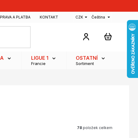
PRAVA A PLATBA
KONTAKT
CZK
Čeština
NÁKUPNÍ
KOŠÍK
GA
LIGUE 1
OSTATNÍ
Francie
Sortiment
78
položek celkem