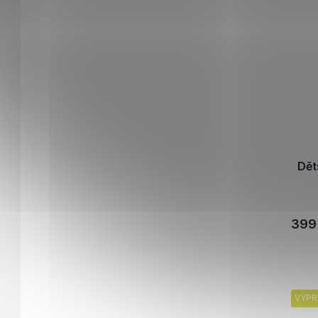
Dět
399
VÝPR