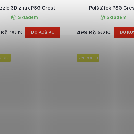
zzle 3D znak PSG Crest
Polštářek PSG Cre
Skladem
Skladem
 Kč
499 Kč
DO KOŠÍKU
DO KO
499 Kč
569 Kč
ODEJ
VÝPRODEJ