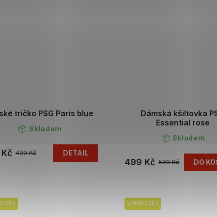
ské tričko PSG Paris blue
Dámská kšiltovka P
Essential rose
Skladem
Skladem
 Kč
DETAIL
499 Kč
499 Kč
DO KO
599 Kč
ODEJ
VÝPRODEJ