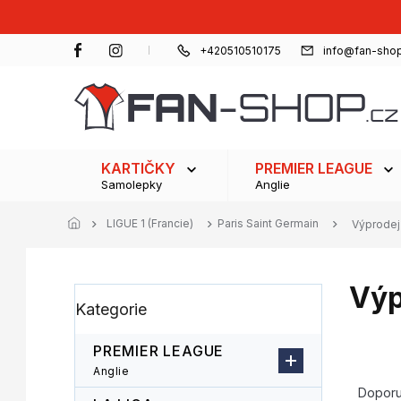
Přejít
na
obsah
+420510510175
info@fan-shop
KARTIČKY
PREMIER LEAGUE
Samolepky
Anglie
LIGUE 1 (Francie)
Paris Saint Germain
Výprodej
Výp
P
Přeskočit
Kategorie
o
kategorie
s
t
PREMIER LEAGUE
r
Ř
Anglie
a
a
Dopor