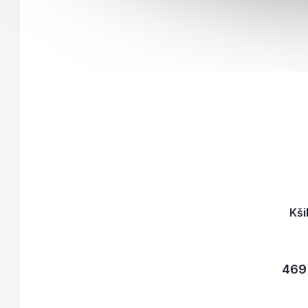
Kši
469