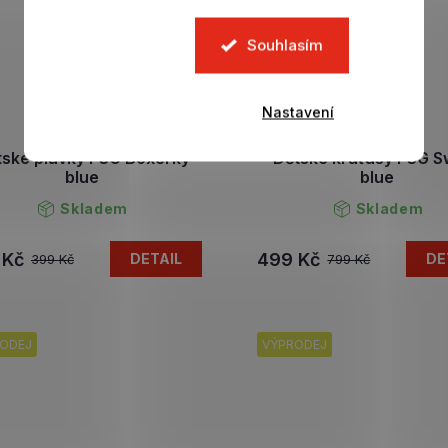
Souhlasím
Nastavení
tské plavky PSG Boxerky
Dětské kraťasy PSG S
blue
blue
Skladem
Skladem
 Kč
499 Kč
DETAIL
DE
399 Kč
799 Kč
ODEJ
VÝPRODEJ