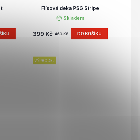
st
Flísová deka PSG Stripe
Skladem
399 Kč
ŠÍKU
DO KOŠÍKU
469 Kč
VÝPRODEJ