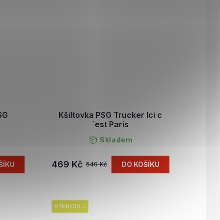
SG
Kšiltovka PSG Trucker Ici c
´est Paris
Skladem
469 Kč
ŠÍKU
DO KOŠÍKU
549 Kč
VÝPRODEJ