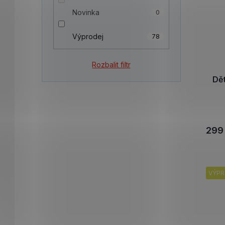
Novinka
0
Výprodej
78
Rozbalit filtr
Dě
299
VÝPR