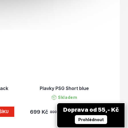
lack
Plavky PSG Short blue
Skladem
Doprava od 55,- Kč
699 Kč
ŠÍKU
DETAIL
899 Kč
Prohlédnout