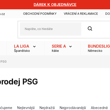
DÁREK K OBJEDNÁVCE
OBCHODNÍ PODMÍNKY
VRÁCENÍ A REKLAMACE
DO
.cz
HLEDAT
LA LIGA
SERIE A
BUNDESLI
Španělsko
Itálie
Německo
 PSG
rodej PSG
učujeme
Nejlevnější
Nejdražší
Nejprodávanější
Abecedně