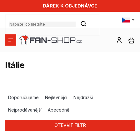
Přejít
DÁREK K OBJEDNÁVCE
na
obsah
HLEDAT
NÁ
KO
Itálie
Ř
a
Doporučujeme
Nejlevnější
Nejdražší
z
e
Nejprodávanější
Abecedně
n
í
OTEVŘÍT FILTR
p
r