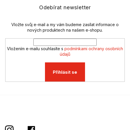
a
c
t
Odebírat newsletter
í
í
p
r
v
Vložte svůj e-mail a my vám budeme zasílat informace o
k
nových produktech na našem e-shopu.
y
v
ý
Vložením e-mailu souhlasíte s
podmínkami ochrany osobních
p
údajů
i
s
u
Přihlásit se