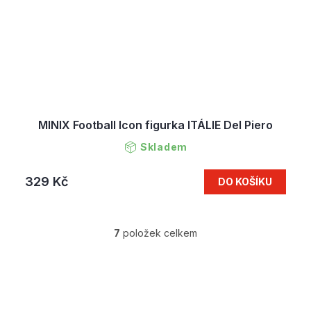
MINIX Football Icon figurka ITÁLIE Del Piero
Skladem
329 Kč
DO KOŠÍKU
7
položek celkem
O
v
l
Z
á
á
d
p
a