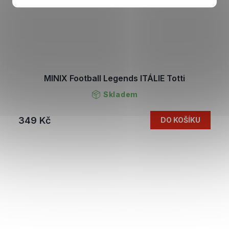
MINIX Football Legends ITÁLIE Totti
Skladem
349 Kč
DO KOŠÍKU