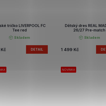
ské tričko LIVERPOOL FC
Dětský dres REAL MA
Tee red
26/27 Pre-match
Skladem
Skladem
 Kč
1 499 Kč
DETAIL
DE
NKA
NOVINKA