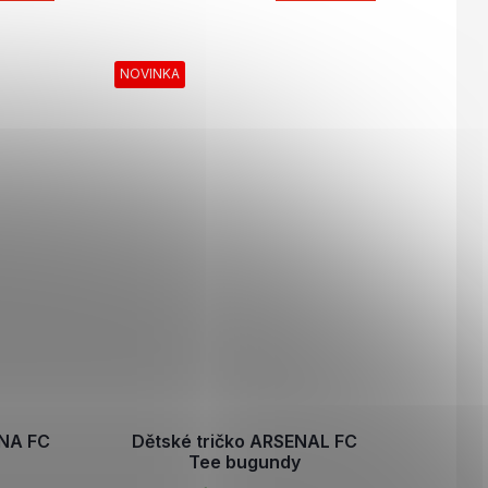
NOVINKA
ONA FC
Dětské tričko ARSENAL FC
Tee bugundy