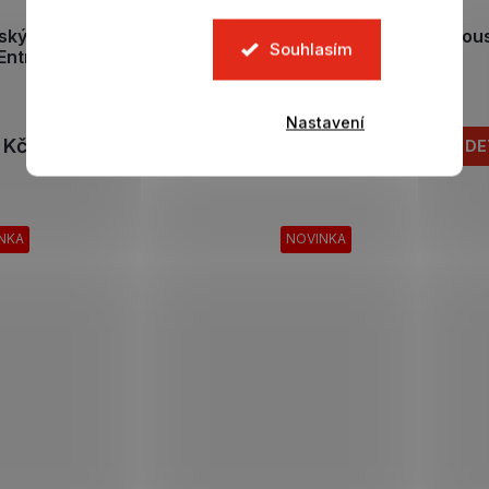
ský dres BARCELONA FC
Dětský top MESSI Hou
Souhlasím
Entrenamiento fuscia
Tiro
Skladem
Skladem
Nastavení
 Kč
1 349 Kč
DETAIL
DE
NKA
NOVINKA