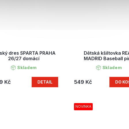
ský dres SPARTA PRAHA
Dětská kšiltovka RE
26/27 domácí
MADRID Baseball pi
Skladem
Skladem
9 Kč
549 Kč
DETAIL
DO KO
NOVINKA