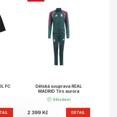
OL FC
Dětská souprava REAL
MADRID Tiro aurora
Skladem
2 399 Kč
TAIL
DETAIL