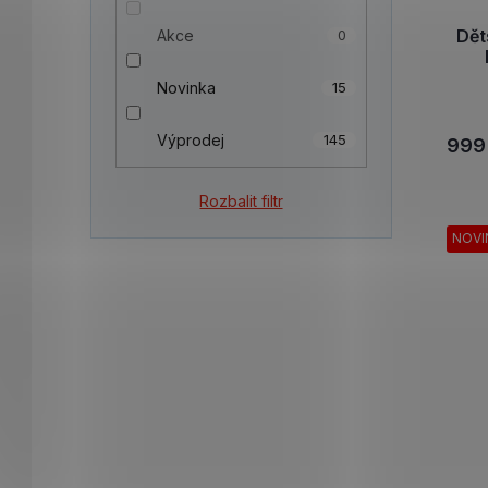
Dět
Akce
0
Novinka
15
Výprodej
145
999
Rozbalit filtr
NOVI