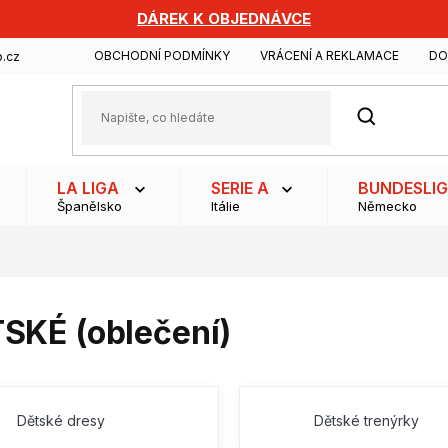
DÁREK K OBJEDNÁVCE
OBCHODNÍ PODMÍNKY
VRÁCENÍ A REKLAMACE
DO
.cz
HLEDAT
LA LIGA
SERIE A
BUNDESLI
Španělsko
Itálie
Německo
SKÉ (oblečení)
Dětské dresy
Dětské trenýrky