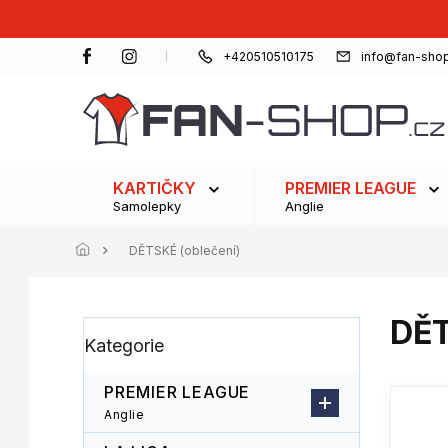
Přejít
na
obsah
+420510510175
info@fan-shop
KARTIČKY
PREMIER LEAGUE
Samolepky
Anglie
DĚTSKÉ (oblečení)
DĚT
P
Přeskočit
Kategorie
o
kategorie
s
t
PREMIER LEAGUE
r
Anglie
a