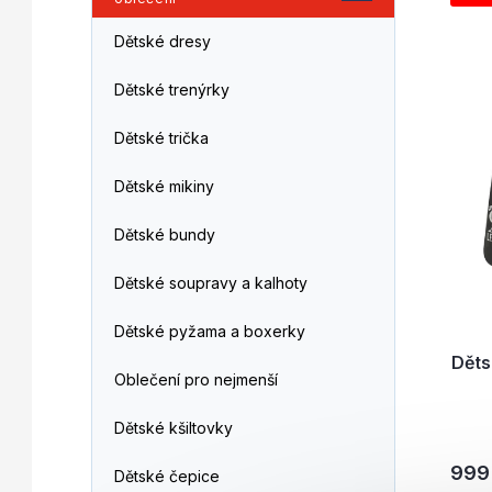
p
í
i
p
Dětské dresy
s
r
p
o
Dětské trenýrky
r
d
o
u
Dětské trička
d
k
u
t
Dětské mikiny
k
ů
t
Dětské bundy
ů
Dětské soupravy a kalhoty
Dětské pyžama a boxerky
Děts
Oblečení pro nejmenší
Dětské kšiltovky
999
Dětské čepice