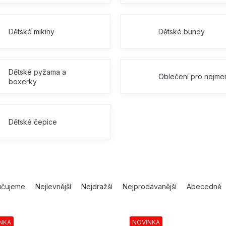
Dětské mikiny
Dětské bundy
Dětské pyžama a
Oblečení pro nejme
boxerky
Dětské čepice
učujeme
Nejlevnější
Nejdražší
Nejprodávanější
Abecedně
NKA
NOVINKA