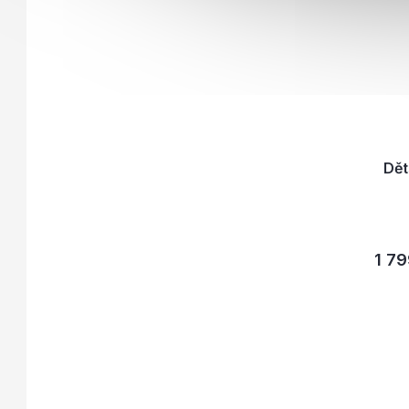
Dět
1 79