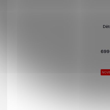
Dět
699
NOVI