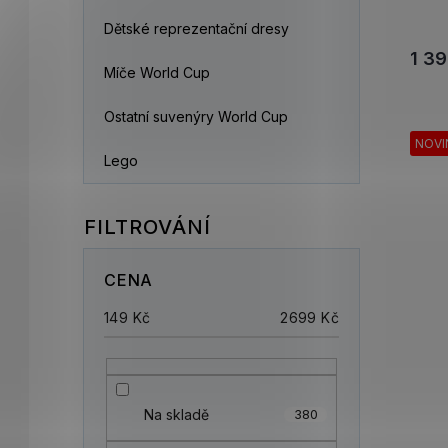
Dětské reprezentační dresy
1 39
Míče World Cup
Ostatní suvenýry World Cup
NOVI
Lego
CENA
149
Kč
2699
Kč
Na skladě
380