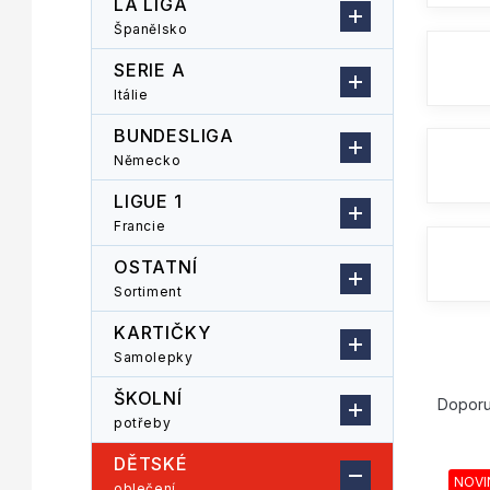
LA LIGA
n
Španělsko
n
í
SERIE A
p
Itálie
a
n
BUNDESLIGA
e
Německo
l
LIGUE 1
Francie
OSTATNÍ
Sortiment
KARTIČKY
Samolepky
Ř
ŠKOLNÍ
a
Dopor
potřeby
z
V
e
DĚTSKÉ
ý
n
NOVI
oblečení