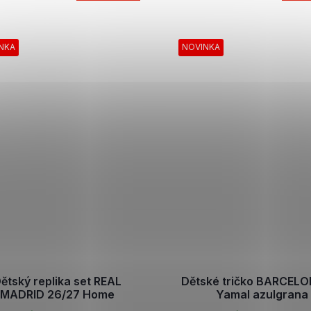
NKA
NOVINKA
ětský replika set REAL
Dětské tričko BARCEL
MADRID 26/27 Home
Yamal azulgrana