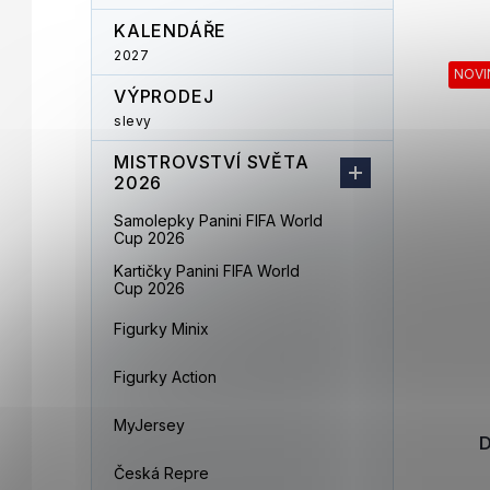
KALENDÁŘE
2027
NOVI
VÝPRODEJ
slevy
MISTROVSTVÍ SVĚTA
2026
Samolepky Panini FIFA World
Cup 2026
Kartičky Panini FIFA World
Cup 2026
Figurky Minix
Figurky Action
MyJersey
D
Česká Repre