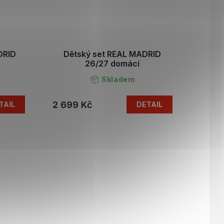
DRID
Dětský set REAL MADRID
26/27 domácí
Skladem
2 699 Kč
TAIL
DETAIL