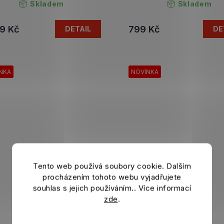
Skladem
Skladem
9 Kč
799 Kč
DETAIL
DE
NKA
NOVINKA
Tento web používá soubory cookie. Dalším
procházením tohoto webu vyjadřujete
souhlas s jejich používáním.. Více informací
zde
.