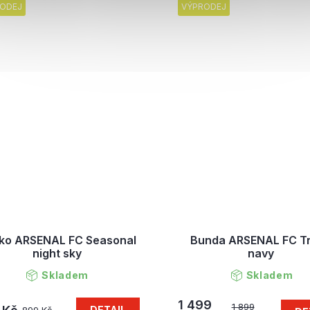
ODEJ
VÝPRODEJ
čko ARSENAL FC Seasonal
Bunda ARSENAL FC T
night sky
navy
Skladem
Skladem
1 499
1 899
DETAIL
899 Kč