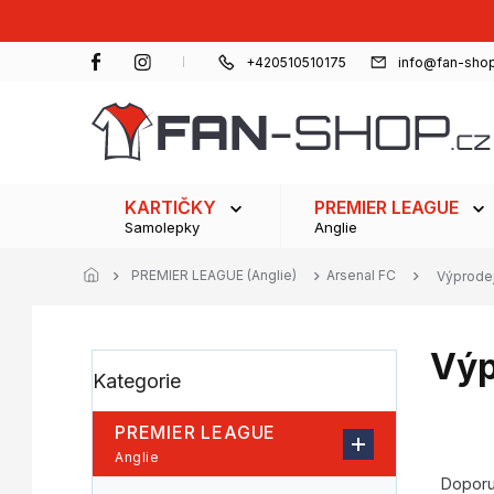
Přejít
na
obsah
+420510510175
info@fan-shop
KARTIČKY
PREMIER LEAGUE
Samolepky
Anglie
PREMIER LEAGUE (Anglie)
Arsenal FC
Výprodej
Výp
P
Přeskočit
Kategorie
o
kategorie
s
t
PREMIER LEAGUE
r
Ř
Anglie
a
a
Dopor