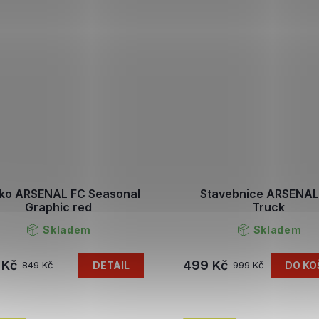
čko ARSENAL FC Seasonal
Stavebnice ARSENAL
Graphic red
Truck
Skladem
Skladem
 Kč
499 Kč
DETAIL
DO KO
849 Kč
999 Kč