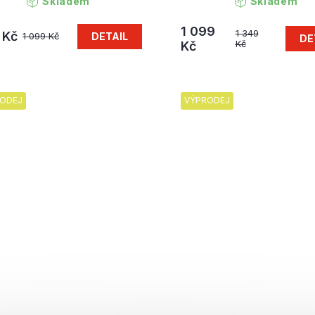
Skladem
Skladem
1 099
1 349
 Kč
DETAIL
1 099 Kč
DE
Kč
Kč
ODEJ
VÝPRODEJ