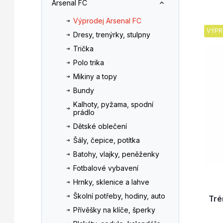
Arsenal FC
n
z
V
n
e
Výprodej Arsenal FC
ý
í
n
VÝPR
Dresy, trenýrky, stulpny
p
p
í
i
a
p
Trička
s
n
r
Polo trika
p
e
o
Mikiny a topy
r
l
d
Bundy
o
u
d
k
Kalhoty, pyžama, spodní
prádlo
u
t
k
ů
Dětské oblečení
t
Šály, čepice, potítka
ů
Batohy, vlajky, peněženky
Fotbalové vybavení
Hrnky, sklenice a lahve
Školní potřeby, hodiny, auto
Tré
Přívěšky na klíče, šperky