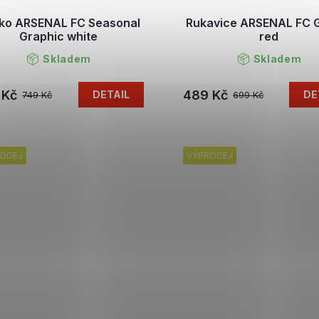
čko ARSENAL FC Seasonal
Rukavice ARSENAL FC 
Graphic white
red
Skladem
Skladem
 Kč
489 Kč
DETAIL
DE
749 Kč
699 Kč
ODEJ
VÝPRODEJ