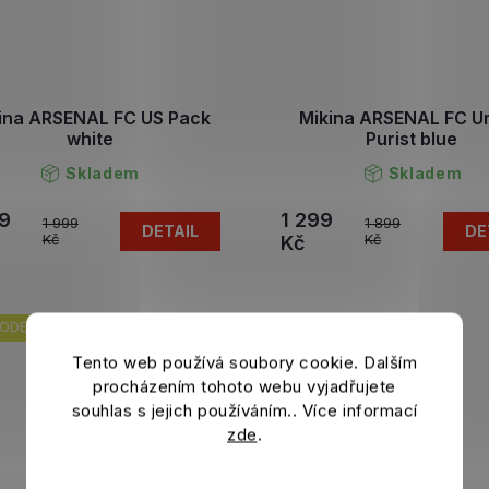
ina ARSENAL FC US Pack
Mikina ARSENAL FC U
white
Purist blue
Skladem
Skladem
99
1 299
1 999
1 899
DETAIL
DE
Kč
Kč
Kč
ODEJ
VÝPRODEJ
Tento web používá soubory cookie. Dalším
procházením tohoto webu vyjadřujete
souhlas s jejich používáním.. Více informací
zde
.