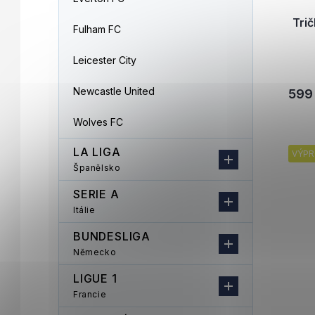
Tri
Fulham FC
Leicester City
Newcastle United
599
Wolves FC
LA LIGA
VÝPR
Španělsko
SERIE A
Itálie
BUNDESLIGA
Německo
LIGUE 1
Francie