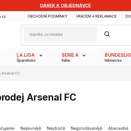
DÁREK K OBJEDNÁVCE
OBCHODNÍ PODMÍNKY
VRÁCENÍ A REKLAMACE
DO
.cz
HLEDAT
LA LIGA
SERIE A
BUNDESLI
Španělsko
Itálie
Německo
 Arsenal FC
rodej Arsenal FC
učujeme
Nejlevnější
Nejdražší
Nejprodávanější
Abecedně