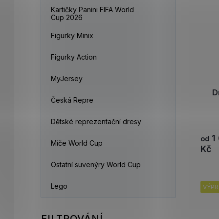
Kartičky Panini FIFA World
Cup 2026
Figurky Minix
Figurky Action
MyJersey
D
Česká Repre
Dětské reprezentační dresy
1
od
Míče World Cup
Kč
Ostatní suvenýry World Cup
Lego
VÝPR