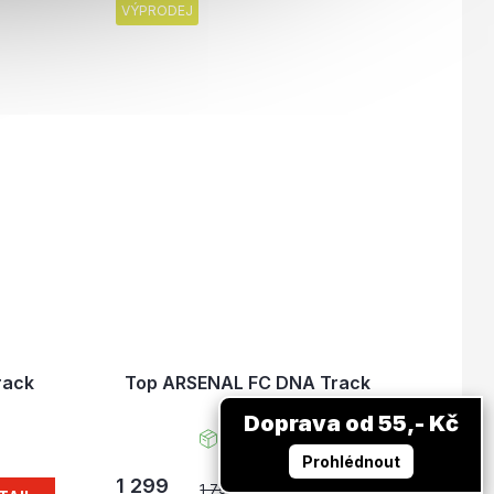
VÝPRODEJ
rack
Top ARSENAL FC DNA Track
blue
Doprava od 55,- Kč
Skladem
Prohlédnout
1 299
1 799