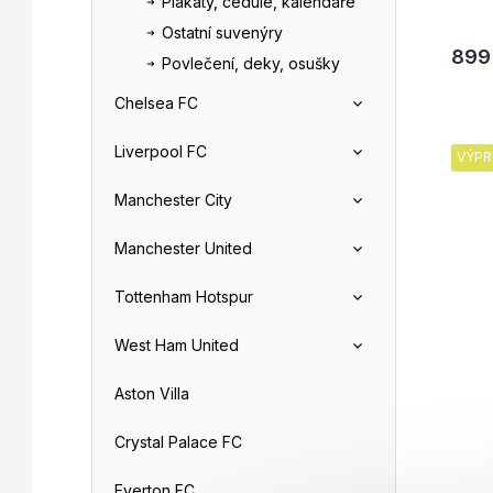
Plakáty, cedule, kalendáře
Ostatní suvenýry
899
Povlečení, deky, osušky
Chelsea FC
Liverpool FC
VÝPR
Manchester City
Manchester United
Tottenham Hotspur
West Ham United
Aston Villa
Crystal Palace FC
Everton FC