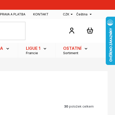
PRAVA A PLATBA
KONTAKT
CZK
Čeština
NÁKUPNÍ
KOŠÍK
GA
LIGUE 1
OSTATNÍ
Francie
Sortiment
30
položek celkem