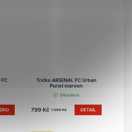
 FC
Tričko ARSENAL FC Urban
Purist maroon
Skladem
799 Kč
ŠÍKU
DETAIL
1 099 Kč