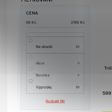
CENA
99
Kč
2199
Kč
Na skladě
30
Akce
0
Tri
Novinka
0
Výprodej
30
599
Rozbalit filtr