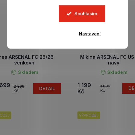
Souhlasím
Nastavení
res ARSENAL FC 25/26
Mikina ARSENAL FC US
venkovní
navy
Skladem
Skladem
 699
1 199
1 699
2 399
DE
DETAIL
Kč
Kč
Kč
ODEJ
VÝPRODEJ