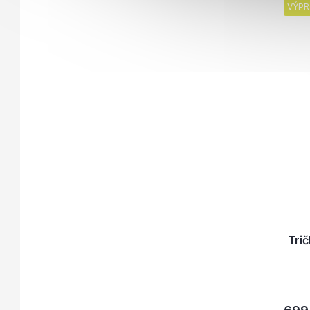
VÝPR
Tri