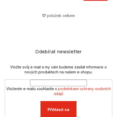
17
položek celkem
O
v
l
Z
á
á
d
p
a
a
c
t
Odebírat newsletter
í
í
p
r
v
Vložte svůj e-mail a my vám budeme zasílat informace o
k
nových produktech na našem e-shopu.
y
v
ý
Vložením e-mailu souhlasíte s
podmínkami ochrany osobních
p
údajů
i
s
u
Přihlásit se