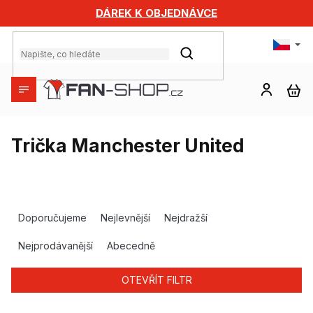
Přejít
DÁREK K OBJEDNÁVCE
na
obsah
HLEDAT
NÁ
KO
Trička Manchester United
Ř
a
Doporučujeme
Nejlevnější
Nejdražší
z
e
Nejprodávanější
Abecedně
n
í
OTEVŘÍT FILTR
p
r