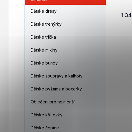
Dětské dresy
1 34
Dětské trenýrky
Dětské trička
Dětské mikiny
Dětské bundy
Dětské soupravy a kalhoty
Dětské pyžama a boxerky
Oblečení pro nejmenší
Dětské kšiltovky
Dětské čepice