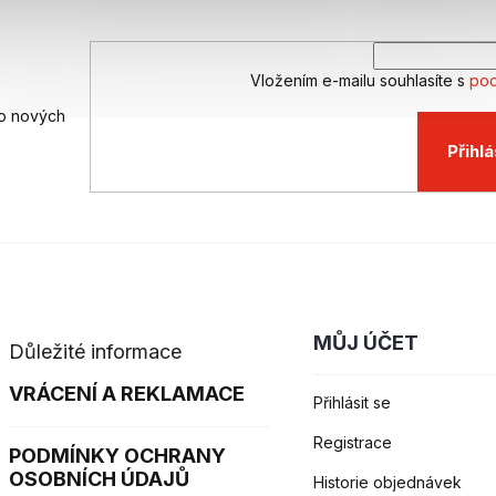
c
í
p
r
Vložením e-mailu souhlasíte s
pod
v
k
 o nových
y
v
Přihlá
ý
p
i
s
u
MŮJ ÚČET
Důležité informace
VRÁCENÍ A REKLAMACE
Přihlásit se
Registrace
PODMÍNKY OCHRANY
OSOBNÍCH ÚDAJŮ
Historie objednávek