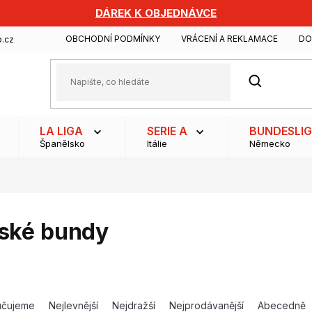
DÁREK K OBJEDNÁVCE
OBCHODNÍ PODMÍNKY
VRÁCENÍ A REKLAMACE
DO
.cz
HLEDAT
LA LIGA
SERIE A
BUNDESLI
Španělsko
Itálie
Německo
ské bundy
učujeme
Nejlevnější
Nejdražší
Nejprodávanější
Abecedně