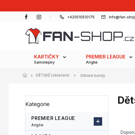
Přejít
na
obsah
+420510510175
info@fan-shop
KARTIČKY
PREMIER LEAGUE
Samolepky
Anglie
DĚTSKÉ (oblečení)
Dětské bundy
Dět
P
Přeskočit
Kategorie
o
kategorie
s
t
PREMIER LEAGUE
r
Ř
Anglie
a
a
Dopor