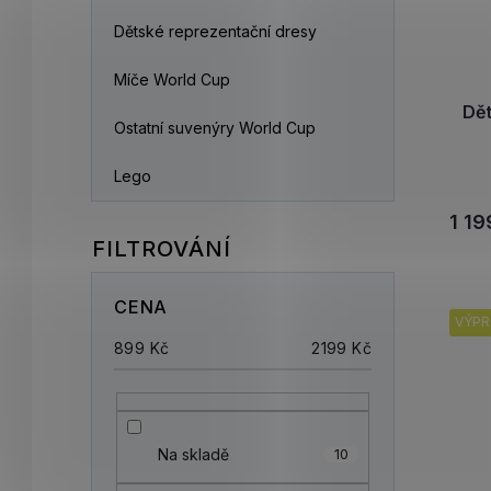
Dětské reprezentační dresy
Míče World Cup
Dě
Ostatní suvenýry World Cup
Lego
1 19
CENA
VÝPR
899
Kč
2199
Kč
Na skladě
10