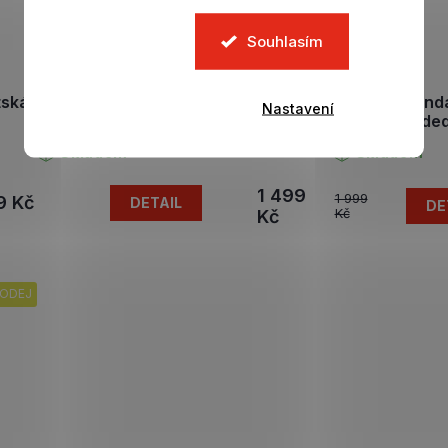
Souhlasím
tská bunda BELLINGHAM
Dětská zimní bund
Nastavení
Light black
BARCELONA FC Padded
Skladem
Skladem
1 499
1 999
9 Kč
DETAIL
DE
Kč
Kč
ODEJ