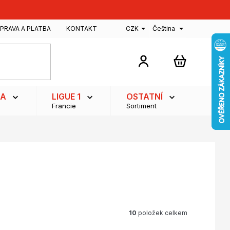
PRAVA A PLATBA
KONTAKT
CZK
Čeština
NÁKUPNÍ
KOŠÍK
GA
LIGUE 1
OSTATNÍ
Francie
Sortiment
10
položek celkem