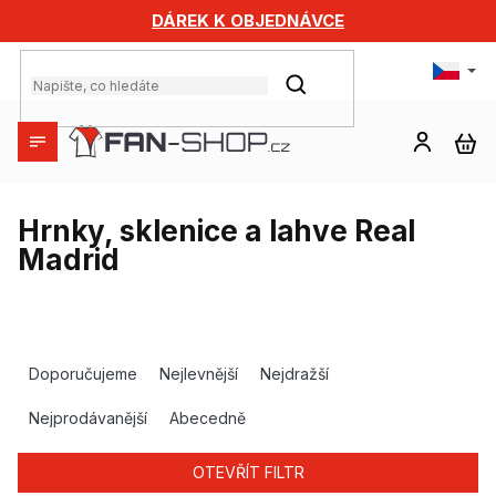
Přejít
DÁREK K OBJEDNÁVCE
na
obsah
HLEDAT
NÁ
KO
Hrnky, sklenice a lahve Real
Madrid
Ř
a
Doporučujeme
Nejlevnější
Nejdražší
z
e
Nejprodávanější
Abecedně
n
í
OTEVŘÍT FILTR
p