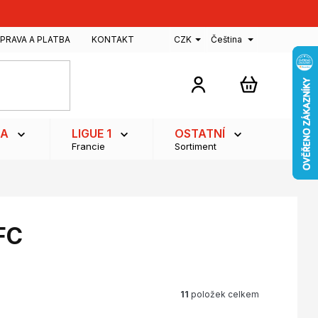
PRAVA A PLATBA
KONTAKT
CZK
Čeština
NÁKUPNÍ
KOŠÍK
GA
LIGUE 1
OSTATNÍ
Francie
Sortiment
FC
11
položek celkem