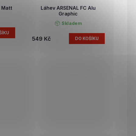
 Matt
Láhev ARSENAL FC Alu
Graphic
Skladem
ŠÍKU
549 Kč
DO KOŠÍKU