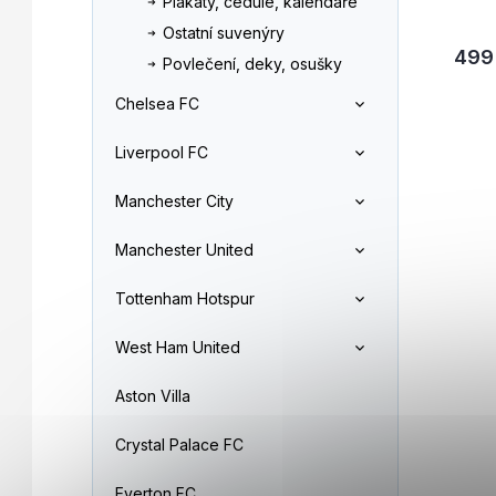
Plakáty, cedule, kalendáře
Ostatní suvenýry
499
Povlečení, deky, osušky
Chelsea FC
Liverpool FC
Manchester City
Manchester United
Tottenham Hotspur
West Ham United
Aston Villa
Crystal Palace FC
Everton FC