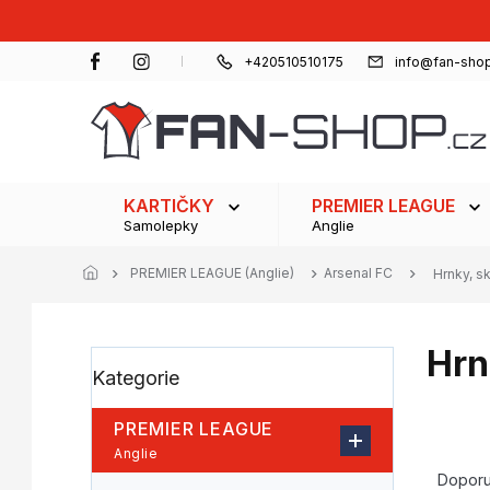
Přejít
na
obsah
+420510510175
info@fan-shop
KARTIČKY
PREMIER LEAGUE
Samolepky
Anglie
PREMIER LEAGUE (Anglie)
Arsenal FC
Hrnky, s
Hrn
P
Přeskočit
Kategorie
o
kategorie
s
t
PREMIER LEAGUE
r
Ř
Anglie
a
a
Dopor