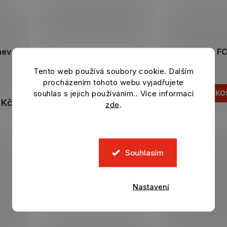
ev ARSENAL FC metallic
Pinta ARSENAL F
700 ml
Skladem
Tento web používá soubory cookie. Dalším
Skladem
procházením tohoto webu vyjadřujete
439 Kč
souhlas s jejich používáním.. Více informací
DO KO
 Kč
DO KOŠÍKU
zde
.
Souhlasím
Nastavení