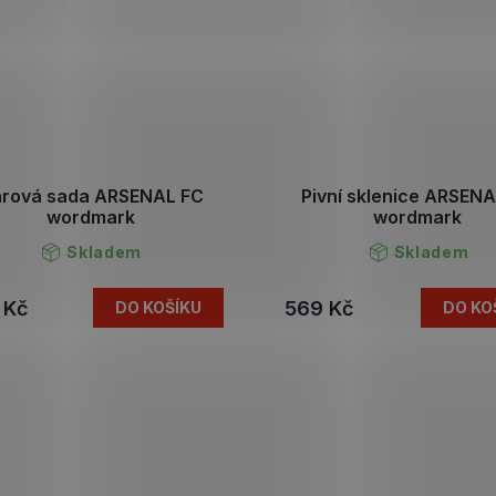
rová sada ARSENAL FC
Pivní sklenice ARSEN
wordmark
wordmark
Skladem
Skladem
 Kč
569 Kč
DO KOŠÍKU
DO KO
O
v
l
á
d
a