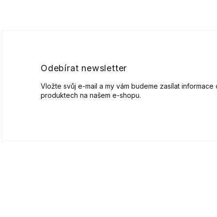
á
p
a
t
í
Odebírat newsletter
Vložte svůj e-mail a my vám budeme zasílat informace
produktech na našem e-shopu.