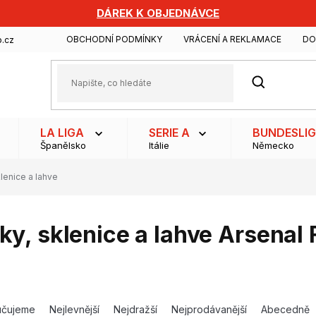
DÁREK K OBJEDNÁVCE
OBCHODNÍ PODMÍNKY
VRÁCENÍ A REKLAMACE
DO
.cz
HLEDAT
LA LIGA
SERIE A
BUNDESLI
Španělsko
Itálie
Německo
klenice a lahve
ky, sklenice a lahve Arsenal 
učujeme
Nejlevnější
Nejdražší
Nejprodávanější
Abecedně