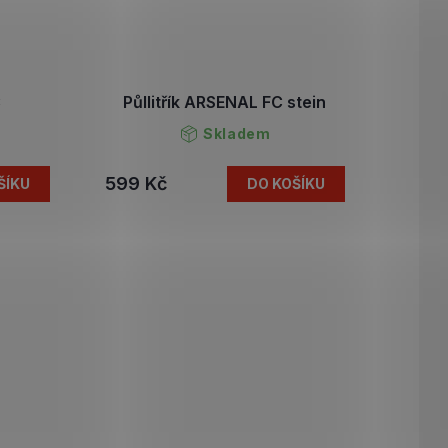
C
Půllitřík ARSENAL FC stein
Skladem
599 Kč
ŠÍKU
DO KOŠÍKU