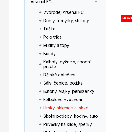
Arsenal FC
n
z
V
n
e
Výprodej Arsenal FC
ý
í
n
NOVI
Dresy, trenýrky, stulpny
p
p
í
i
a
p
Trička
s
n
r
Polo trika
p
e
o
Mikiny a topy
r
l
d
Bundy
o
u
d
k
Kalhoty, pyžama, spodní
prádlo
u
t
k
ů
Dětské oblečení
t
Šály, čepice, potítka
ů
Batohy, vlajky, peněženky
Fotbalové vybavení
Hrnky, sklenice a lahve
Školní potřeby, hodiny, auto
Přívěšky na klíče, šperky