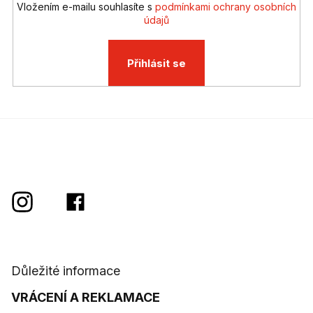
ý
Vložením e-mailu souhlasíte s
podmínkami ochrany osobních
p
údajů
i
s
u
Přihlásit se
Důležité informace
VRÁCENÍ A REKLAMACE