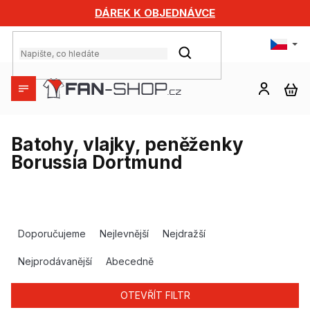
Přejít
DÁREK K OBJEDNÁVCE
na
obsah
HLEDAT
NÁ
KO
Batohy, vlajky, peněženky
Borussia Dortmund
Ř
a
Doporučujeme
Nejlevnější
Nejdražší
z
e
Nejprodávanější
Abecedně
n
í
OTEVŘÍT FILTR
p