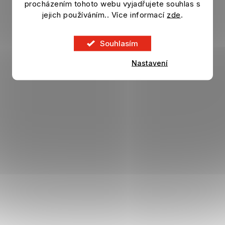
procházením tohoto webu vyjadřujete souhlas s
jejich používáním.. Více informací
zde
.
1 099 Kč
DO KOŠÍKU
Souhlasím
Nastavení