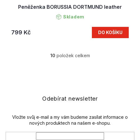
Peněženka BORUSSIA DORTMUND leather
Skladem
799 Kč
DO KOŠÍKU
10
položek celkem
O
v
l
Z
á
á
d
p
a
a
c
t
Odebírat newsletter
í
í
p
r
v
Vložte svůj e-mail a my vám budeme zasílat informace o
k
nových produktech na našem e-shopu.
y
v