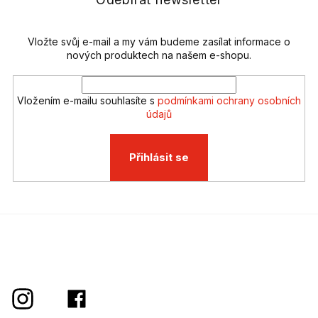
í
í
p
r
v
Vložte svůj e-mail a my vám budeme zasílat informace o
k
nových produktech na našem e-shopu.
y
v
ý
Vložením e-mailu souhlasíte s
podmínkami ochrany osobních
p
údajů
i
s
u
Přihlásit se