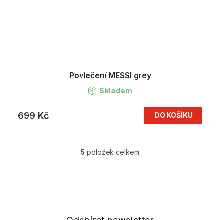
Povlečení MESSI grey
Skladem
699 Kč
DO KOŠÍKU
5
položek celkem
O
v
l
Z
á
á
d
p
a
a
c
t
Odebírat newsletter