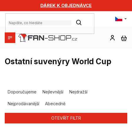
Přejít
DÁREK K OBJEDNÁVCE
na
obsah
HLEDAT
NÁ
KO
Ostatní suvenýry World Cup
Ř
a
Doporučujeme
Nejlevnější
Nejdražší
z
e
Nejprodávanější
Abecedně
n
í
OTEVŘÍT FILTR
p
r