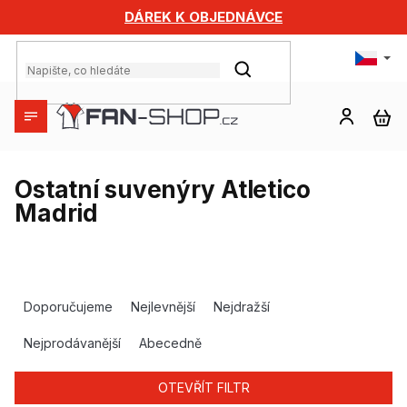
Přejít
DÁREK K OBJEDNÁVCE
na
obsah
HLEDAT
NÁ
KO
Ostatní suvenýry Atletico
Madrid
Ř
a
Doporučujeme
Nejlevnější
Nejdražší
z
e
Nejprodávanější
Abecedně
n
í
OTEVŘÍT FILTR
p