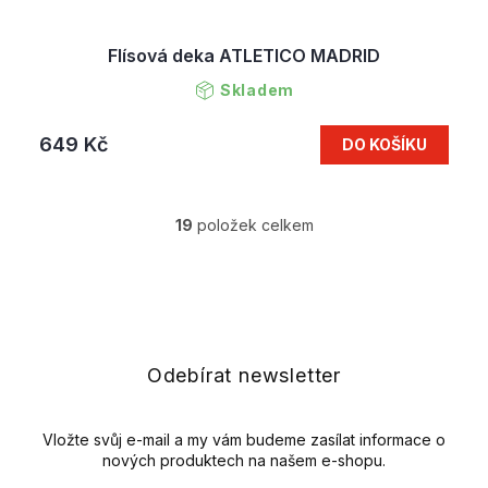
Flísová deka ATLETICO MADRID
Skladem
649 Kč
DO KOŠÍKU
19
položek celkem
O
v
l
Z
á
á
d
p
a
a
c
t
Odebírat newsletter
í
í
p
r
v
Vložte svůj e-mail a my vám budeme zasílat informace o
k
nových produktech na našem e-shopu.
y