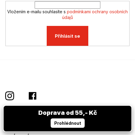
v
ý
Vložením e-mailu souhlasíte s
podmínkami ochrany osobních
p
údajů
i
s
u
Přihlásit se
Důležité informace