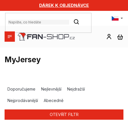
Přejít
DÁREK K OBJEDNÁVCE
na
obsah
HLEDAT
NÁ
KO
MyJersey
Ř
a
Doporučujeme
Nejlevnější
Nejdražší
z
e
Nejprodávanější
Abecedně
n
í
OTEVŘÍT FILTR
p
r