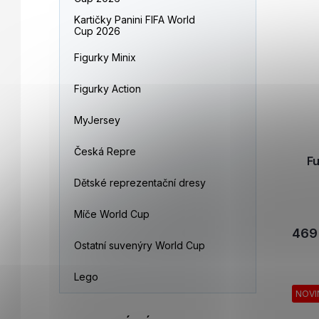
Kartičky Panini FIFA World
Cup 2026
Figurky Minix
Figurky Action
MyJersey
Česká Repre
F
Dětské reprezentační dresy
Míče World Cup
469
Ostatní suvenýry World Cup
Lego
NOVI