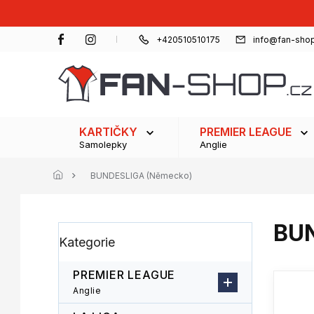
Přejít
na
obsah
+420510510175
info@fan-shop
KARTIČKY
PREMIER LEAGUE
Samolepky
Anglie
BUNDESLIGA (Německo)
BUN
P
Přeskočit
Kategorie
o
kategorie
s
t
PREMIER LEAGUE
r
Anglie
a