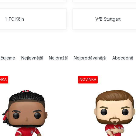
1. FC Köln
VfB Stuttgart
učujeme
Nejlevnější
Nejdražší
Nejprodávanější
Abecedně
NKA
NOVINKA