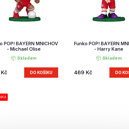
ko POP! BAYERN MNICHOV
Funko POP! BAYERN M
- Michael Olise
- Harry Kane
Skladem
Skladem
 Kč
469 Kč
DO KOŠÍKU
DO KO
NKA