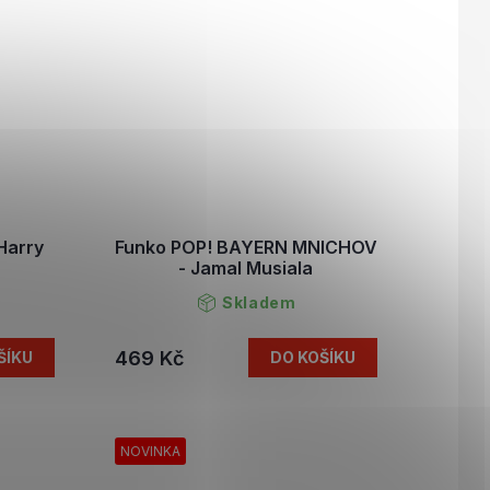
Harry
Funko POP! BAYERN MNICHOV
- Jamal Musiala
Skladem
469 Kč
ŠÍKU
DO KOŠÍKU
NOVINKA