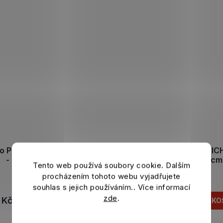
ko POP! BAYERN MNICHOV
Vlajka BAYERN MNI
- Joshua Kimmich
Crest 150x100cm
Tento web používá soubory cookie. Dalším
Skladem
Skladem
procházením tohoto webu vyjadřujete
souhlas s jejich používáním.. Více informací
zde
.
 Kč
439 Kč
DO KOŠÍKU
DO KO