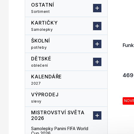
k
ů
OSTATNÍ
t
Sortiment
ů
KARTIČKY
Samolepky
ŠKOLNÍ
Fun
potřeby
DĚTSKÉ
oblečení
469
KALENDÁŘE
2027
VÝPRODEJ
NOVI
slevy
MISTROVSTVÍ SVĚTA
2026
Samolepky Panini FIFA World
Cup 2026