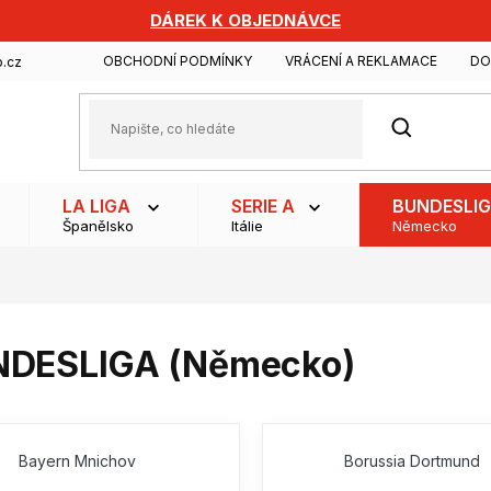
DÁREK K OBJEDNÁVCE
OBCHODNÍ PODMÍNKY
VRÁCENÍ A REKLAMACE
DO
.cz
HLEDAT
LA LIGA
SERIE A
BUNDESLI
Španělsko
Itálie
Německo
DESLIGA (Německo)
Bayern Mnichov
Borussia Dortmund