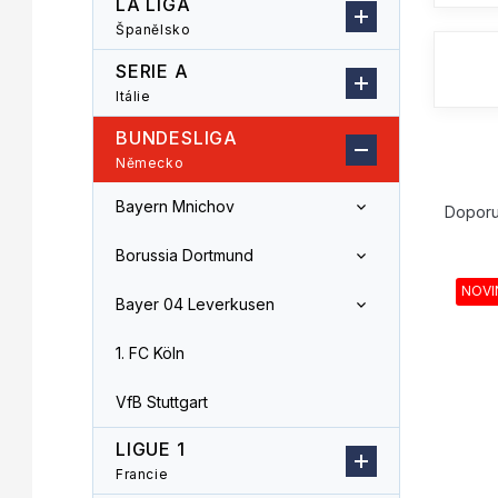
LA LIGA
n
Španělsko
n
í
SERIE A
p
Itálie
a
n
BUNDESLIGA
e
Německo
l
Ř
Bayern Mnichov
a
Dopor
z
V
Borussia Dortmund
e
ý
n
NOVI
p
Bayer 04 Leverkusen
í
i
p
s
1. FC Köln
r
p
o
r
VfB Stuttgart
d
o
u
LIGUE 1
d
k
u
Francie
t