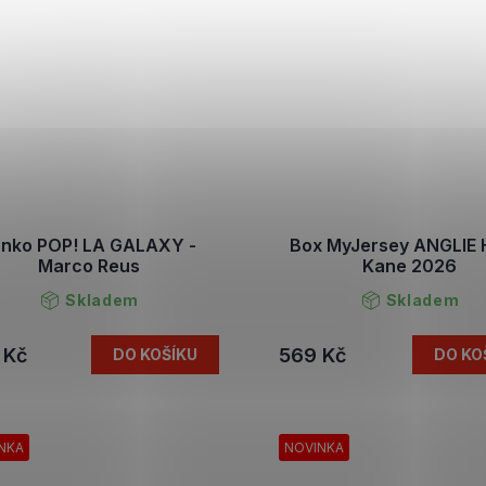
unko POP! LA GALAXY -
Box MyJersey ANGLIE 
Marco Reus
Kane 2026
Skladem
Skladem
 Kč
569 Kč
DO KOŠÍKU
DO KO
NKA
NOVINKA