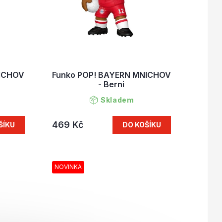
NICHOV
Funko POP! BAYERN MNICHOV
- Berni
Skladem
469 Kč
ŠÍKU
DO KOŠÍKU
NOVINKA