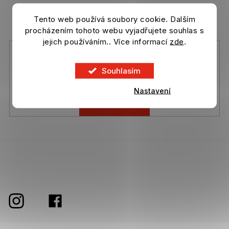
r
v
Vložte svůj e-mail a my vám budeme zasílat informace o
Tento web používá soubory cookie. Dalším
k
nových produktech na našem e-shopu.
procházením tohoto webu vyjadřujete souhlas s
y
jejich používáním.. Více informací
zde
.
v
ý
Vložením e-mailu souhlasíte s
podmínkami ochrany osobních
p
údajů
Souhlasím
i
s
Nastavení
u
Přihlásit se