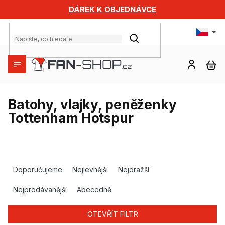
Přejít
DÁREK K OBJEDNÁVCE
na
obsah
HLEDAT
NÁ
KO
Batohy, vlajky, peněženky
Tottenham Hotspur
Ř
a
Doporučujeme
Nejlevnější
Nejdražší
z
e
Nejprodávanější
Abecedně
n
í
OTEVŘÍT FILTR
p