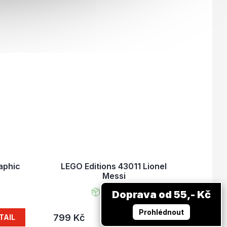
aphic
LEGO Editions 43011 Lionel
Messi
Skladem
Doprava od 55,- Kč
Prohlédnout
799 Kč
TAIL
DO KOŠÍKU