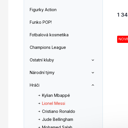
Figurky Action
1 34
Funko POP!
Fotbalová kosmetika
NOVI
Champions League
Ostatní kluby
Národní týmy
Hráči
Kylian Mbappé
Lionel Messi
Cristiano Ronaldo
Jude Bellingham
Mohamed Salah