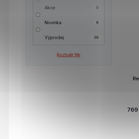
Akce
0
Novinka
6
Výprodej
36
Rozbalit filtr
Re
769