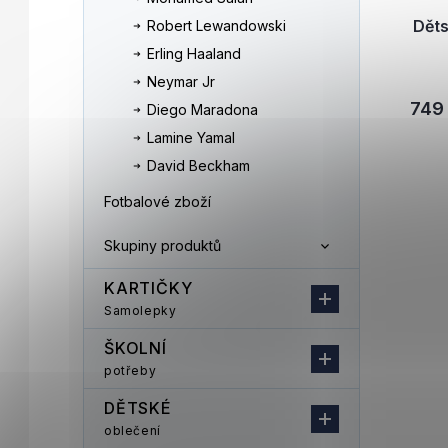
Děts
Robert Lewandowski
Erling Haaland
Neymar Jr
749
Diego Maradona
Lamine Yamal
David Beckham
Fotbalové zboží
Skupiny produktů
KARTIČKY
Samolepky
ŠKOLNÍ
potřeby
DĚTSKÉ
oblečení