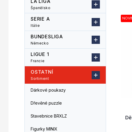
LA LIGA
n
z
Španělsko
V
n
e
ý
í
n
SERIE A
NOVI
p
p
í
Itálie
i
a
p
s
n
r
BUNDESLIGA
p
e
o
Německo
r
l
d
LIGUE 1
o
u
d
k
Francie
u
t
OSTATNÍ
k
ů
Sortiment
t
ů
Dárkové poukazy
Dřevěné puzzle
Stavebnice BRXLZ
Dě
Figurky MINIX