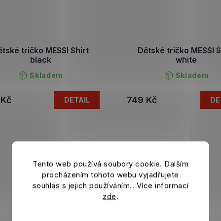
tské tričko MESSI Shirt
Dětské tričko MESSI S
black
white
Skladem
Skladem
 Kč
749 Kč
DETAIL
DE
Tento web používá soubory cookie. Dalším
procházením tohoto webu vyjadřujete
souhlas s jejich používáním.. Více informací
zde
.