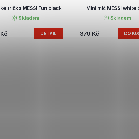
ké tričko MESSI Fun black
Mini míč MESSI white 
Skladem
Skladem
 Kč
379 Kč
DETAIL
DO KO