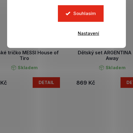
Souhlasím
Nastavení
ké tričko MESSI House of
Dětský set ARGENTINA
Tiro
Away
Skladem
Skladem
 Kč
869 Kč
DETAIL
DE