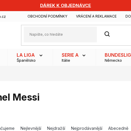
DÁREK K OBJEDNÁVCE
OBCHODNÍ PODMÍNKY
VRÁCENÍ A REKLAMACE
DO
.cz
HLEDAT
LA LIGA
SERIE A
BUNDESLI
Španělsko
Itálie
Německo
nel Messi
učujeme
Nejlevnější
Nejdražší
Nejprodávanější
Abecedně