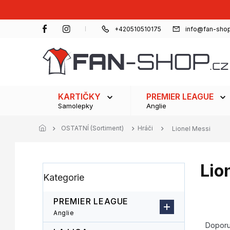
Přejít
na
obsah
+420510510175
info@fan-shop
KARTIČKY
PREMIER LEAGUE
Samolepky
Anglie
OSTATNÍ (Sortiment)
Hráči
Lionel Messi
Lio
P
Přeskočit
Kategorie
o
kategorie
s
t
PREMIER LEAGUE
r
Ř
Anglie
a
a
Dopor