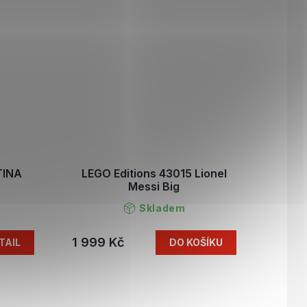
TINA
LEGO Editions 43015 Lionel
Messi Big
Skladem
1 999 Kč
TAIL
DO KOŠÍKU