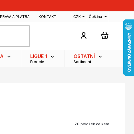
PRAVA A PLATBA
KONTAKT
CZK
Čeština
NÁKUPNÍ
KOŠÍK
GA
LIGUE 1
OSTATNÍ
Francie
Sortiment
70
položek celkem