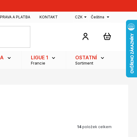
PRAVA A PLATBA
KONTAKT
CZK
Čeština
NÁKUPNÍ
KOŠÍK
GA
LIGUE 1
OSTATNÍ
Francie
Sortiment
14
položek celkem