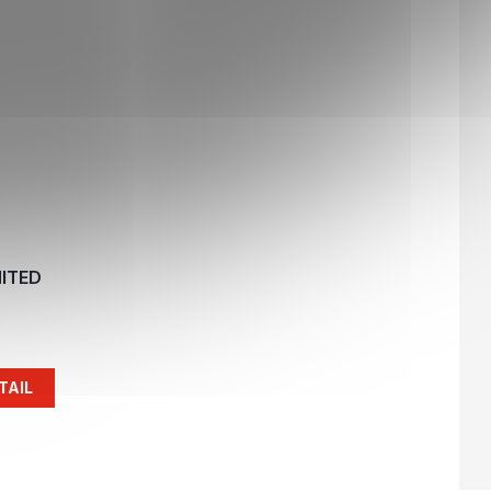
NITED
TAIL