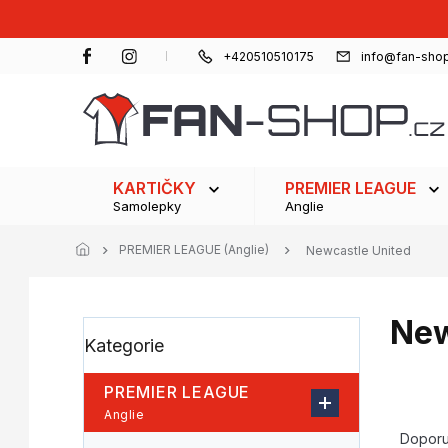
Přejít
na
obsah
+420510510175
info@fan-shop
KARTIČKY
PREMIER LEAGUE
Samolepky
Anglie
PREMIER LEAGUE (Anglie)
Newcastle United
New
P
Přeskočit
Kategorie
o
kategorie
s
t
PREMIER LEAGUE
r
Ř
Anglie
a
a
Dopor