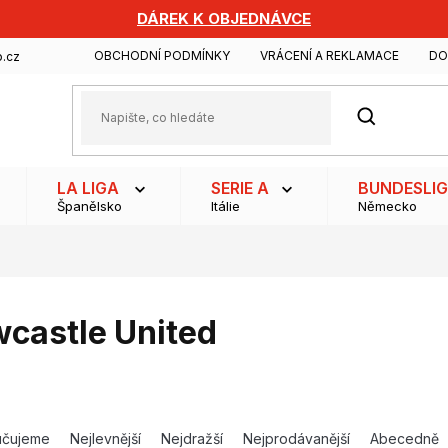
DÁREK K OBJEDNÁVCE
OBCHODNÍ PODMÍNKY
VRÁCENÍ A REKLAMACE
DO
.cz
HLEDAT
LA LIGA
SERIE A
BUNDESLI
Španělsko
Itálie
Německo
castle United
učujeme
Nejlevnější
Nejdražší
Nejprodávanější
Abecedně