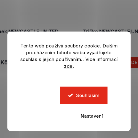
nek NEWCASTLE UNITED
Tričko NEWCASTLE UN
Stripe
Poly white
Tento web používá soubory cookie. Dalším
Skladem
Skladem
procházením tohoto webu vyjadřujete
souhlas s jejich používáním.. Více informací
 Kč
899 Kč
DO KOŠÍKU
DE
zde
.
Souhlasím
Nastavení