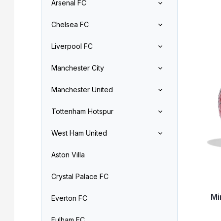
Arsenal FC
n
z
V
n
e
Chelsea FC
ý
í
n
p
p
í
Liverpool FC
i
a
p
s
n
r
Manchester City
p
e
o
r
l
d
Manchester United
o
u
d
k
Tottenham Hotspur
u
t
k
ů
West Ham United
t
ů
Aston Villa
Crystal Palace FC
Mi
Everton FC
Fulham FC