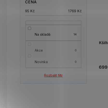
CENA
95
Kč
1769
Kč
Na skladě
14
Kšil
Akce
0
Novinka
0
699
Rozbalit filtr