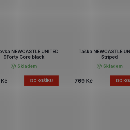
tovka NEWCASTLE UNITED
Taška NEWCASTLE UN
9Forty Core black
Striped
Skladem
Skladem
 Kč
769 Kč
DO KOŠÍKU
DO KO