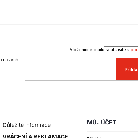
l
á
d
a
c
í
p
r
Vložením e-mailu souhlasíte s
pod
v
k
 o nových
y
v
Přihlá
ý
p
i
s
u
MŮJ ÚČET
Důležité informace
VRÁCENÍ A REKLAMACE