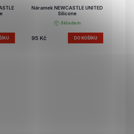
ASTLE
Náramek NEWCASTLE UNITED
te
Silicone
Skladem
95 Kč
ŠÍKU
DO KOŠÍKU