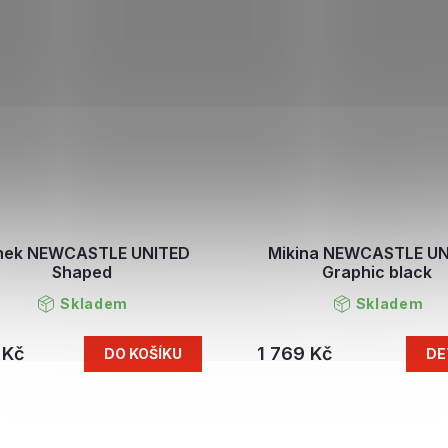
nek NEWCASTLE UNITED
Mikina NEWCASTLE U
Shaped
Graphic black
Skladem
Skladem
 Kč
1 769 Kč
DO KOŠÍKU
DE
O
v