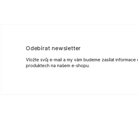
Z
á
p
a
t
í
Odebírat newsletter
Vložte svůj e-mail a my vám budeme zasílat informace
produktech na našem e-shopu.