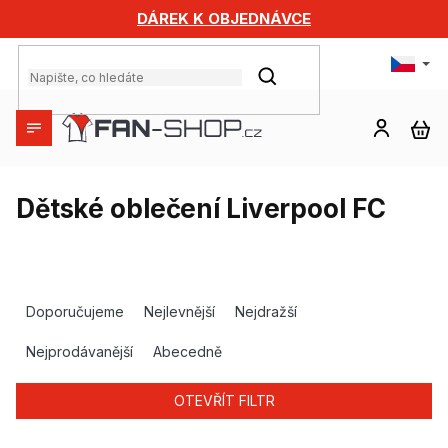
Přejít
DÁREK K OBJEDNÁVCE
na
obsah
HLEDAT
NÁ
KO
Dětské oblečení Liverpool FC
Ř
a
Doporučujeme
Nejlevnější
Nejdražší
z
e
Nejprodávanější
Abecedně
n
í
OTEVŘÍT FILTR
p
r