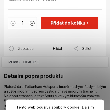
Přidat do košíku
Zeptat se
Hlídat
Sdílet
POPIS
DISKUZE
Detailní popis produktu
Pletená šála Tottenham Hotspur s tmavě modrým, šedým, bílým
a světle modrým vzorem částic s tmavě modrými třásněmi.
Na obou stranách je text Spurs s velkým klubovým znakem.
Fanouškovská šála Tottenham Hotspur je skvělým doplňkem
na zápasy pro každého fanouška Tottenhamu Hotpsur.
Tento web používá soubory cookie. Dalším
Rozměr: 152 x 19 cm.