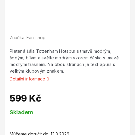
Značka:
Fan-shop
Pletená šála Tottenham Hotspur s tmavě modrým,
šedým, bílým a světle modrým vzorem částic s tmavě
modrými třásněmi. Na obou stranách je text Spurs s
velkým klubovým znakem.
Detailní informace
599 Kč
Měrná
Skladem
cena:
Můžeme doručit do:
13.8.2026