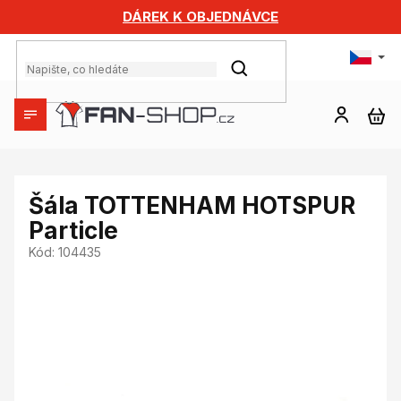
Přejít
DÁREK K OBJEDNÁVCE
na
obsah
HLEDAT
NÁ
KO
Šála TOTTENHAM HOTSPUR
Particle
Kód:
104435